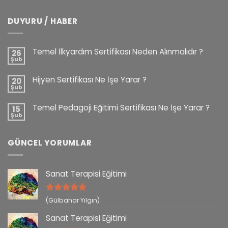
DUYURU / HABER
Temel İlkyardım Sertifikası Neden Alınmalıdır ?
26
Şub
Hijyen Sertifikası Ne İşe Yarar ?
20
Şub
Temel Pedagoji Eğitimi Sertifikası Ne İşe Yarar ?
15
Şub
GÜNCEL YORUMLAR
Sanat Terapisi Eğitimi
5 üzerinden
(Gülbahar Yılgın)
5
oy aldı
Sanat Terapisi Eğitimi