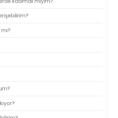
erde katılmalı mıyım?
rişebilirim?
r mı?
rum?
ıkıyor?
ilirim?