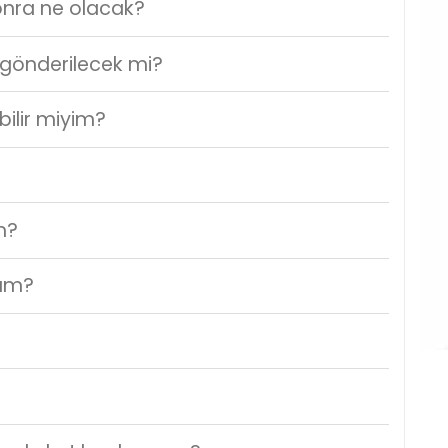
nra ne olacak?
 gönderilecek mi?
bilir miyim?
m?
ğım?