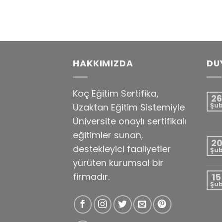
HAKKIMIZDA
DU
Koç Eğitim Sertifika,
26
Uzaktan Eğitim Sistemiyle
Şu
Üniversite onaylı sertifikalı
eğitimler sunan,
2
destekleyici faaliyetler
Şu
yürüten kurumsal bir
firmadır.
15
Şu