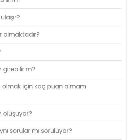
ulaşır?
er almaktadır?
?
 girebilirim?
ılı olmak için kaç puan almam
n oluşuyor?
aynı sorular mı soruluyor?