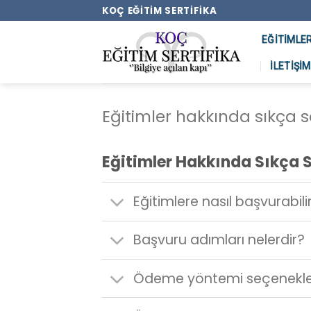
Skip
KOÇ EĞITIM SERTIFIKA
to
EĞITIMLE
content
İLETIŞIM
Eğitimler hakkında sıkça so
Eğitimler Hakkında Sıkça S
Eğitimlere nasıl başvurabil
Başvuru adımları nelerdir?
Ödeme yöntemi seçenekleri