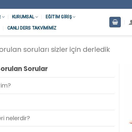
R
KURUMSAL
EĞITIM GIRIŞ
CANLI DERS TAKVIMIMIZ
rulan soruları sizler için derledik
orulan Sorular
irim?
 nelerdir?