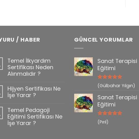
YURU / HABER
GÜNCEL YORUMLAR
Temel İlkyardım
Sanat Terapisi
b
Sertifikası Neden
Eğitimi
Alınmalıdır ?
5 üzerinden
(Gülbahar Yılgın)
Hijyen Sertifikası Ne
0
5
oy aldı
b
İşe Yarar ?
Sanat Terapisi
Eğitimi
Temel Pedagoji
b
Eğitimi Sertifikası Ne
5 üzerinden
(Pırıl)
İşe Yarar ?
5
oy aldı