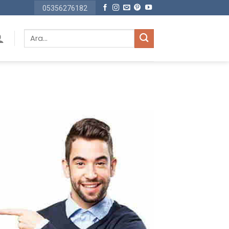
05356276182
Ara: