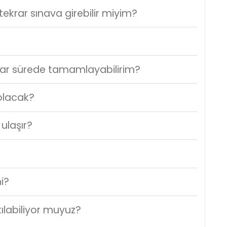
ekrar sınava girebilir miyim?
kadar sürede tamamlayabilirim?
 olacak?
ulaşır?
mi?
tılabiliyor muyuz?