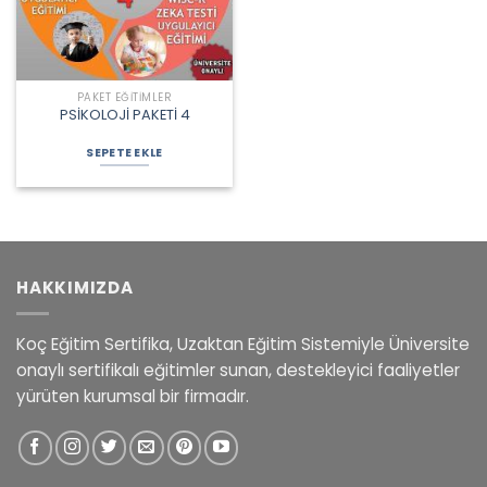
PAKET EĞITIMLER
PSİKOLOJİ PAKETİ 4
Orijinal
Şu
fiyat:
andaki
SEPETE EKLE
8.900,00 ₺.
fiyat:
6.750,00 ₺.
HAKKIMIZDA
Koç Eğitim Sertifika, Uzaktan Eğitim Sistemiyle Üniversite
onaylı sertifikalı eğitimler sunan, destekleyici faaliyetler
yürüten kurumsal bir firmadır.