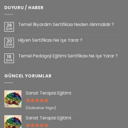
DUYURU / HABER
Temel İlkyardım Sertifikası Neden Alınmalıdır ?
26
Şub
Hijyen Sertifikası Ne İşe Yarar ?
20
Şub
Temel Pedagoji Eğitimi Sertifikası Ne İşe Yarar ?
15
Şub
GÜNCEL YORUMLAR
Sanat Terapisi Eğitimi
5 üzerinden
(Gülbahar Yılgın)
5
oy aldı
Sanat Terapisi Eğitimi