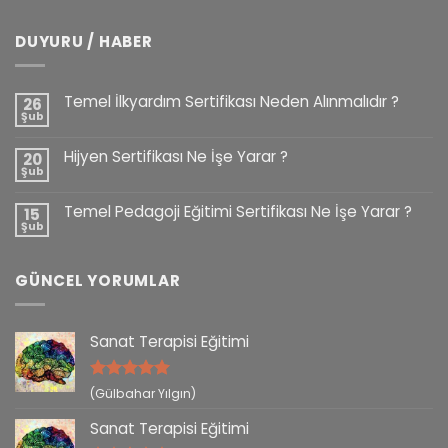
DUYURU / HABER
Temel İlkyardım Sertifikası Neden Alınmalıdır ?
26
Şub
Hijyen Sertifikası Ne İşe Yarar ?
20
Şub
Temel Pedagoji Eğitimi Sertifikası Ne İşe Yarar ?
15
Şub
GÜNCEL YORUMLAR
Sanat Terapisi Eğitimi
5 üzerinden
(Gülbahar Yılgın)
5
oy aldı
Sanat Terapisi Eğitimi