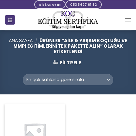
Skip
BİZİ ARAYIN
0535 627 61 82
to
content
ANA SAYFA
/
ÜRÜNLER “AILE & YAŞAM KOÇLUĞU VE
MMPI EĞITIMLERINI TEK PAKETTE ALIN” OLARAK
ETIKETLENDI
FILTRELE