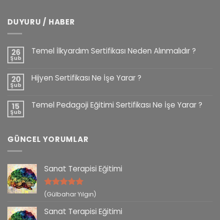
DUYURU / HABER
Temel İlkyardım Sertifikası Neden Alınmalıdır ?
26
Şub
Hijyen Sertifikası Ne İşe Yarar ?
20
Şub
Temel Pedagoji Eğitimi Sertifikası Ne İşe Yarar ?
15
Şub
GÜNCEL YORUMLAR
Sanat Terapisi Eğitimi
5 üzerinden
(Gülbahar Yılgın)
5
oy aldı
Sanat Terapisi Eğitimi