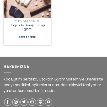
PSIKOLOJI EĞITIMLERI
Bağımlılık Danışmanlığı
Eğitimi
Orijinal
Şu
fiyat:
andaki
SEPETE EKLE
4.275,00 ₺.
fiyat:
2.385,00 ₺.
HAKKIMIZDA
Koç Eğitim Sertifika, Uzaktan Eğitim Sistemiyle Üniversite
onaylı sertifikalı eğitimler sunan, destekleyici faaliyetler
yürüten kurumsal bir firmadır.