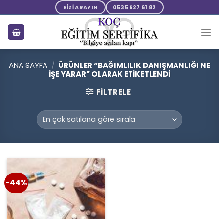
Skip
BİZİ ARAYIN
0535 627 61 82
to
content
ANA SAYFA
/
ÜRÜNLER “BAĞIMLILIK DANIŞMANLIĞI NE
IŞE YARAR” OLARAK ETIKETLENDI
FILTRELE
-44%