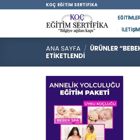
Skip
KOÇ EĞITIM SERTIFIKA
to
EĞITIMLE
content
İLETIŞIM
ANA SAYFA
/
ÜRÜNLER “BEBEK
ETIKETLENDI