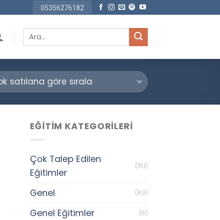
05356276182
Ara:
EĞITIM KATEGORILERI
Çok Talep Edilen
(151)
Eğitimler
Genel
(63)
Genel Eğitimler
(6)