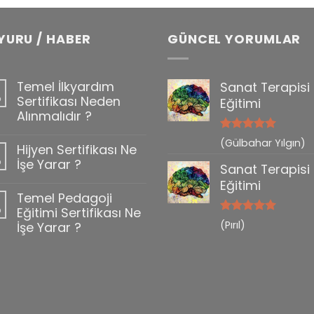
YURU / HABER
GÜNCEL YORUMLAR
Temel İlkyardım
Sanat Terapisi
b
Sertifikası Neden
Eğitimi
Alınmalıdır ?
5 üzerinden
(Gülbahar Yılgın)
Hijyen Sertifikası Ne
0
5
oy aldı
b
İşe Yarar ?
Sanat Terapisi
Eğitimi
Temel Pedagoji
b
Eğitimi Sertifikası Ne
5 üzerinden
(Pırıl)
İşe Yarar ?
5
oy aldı