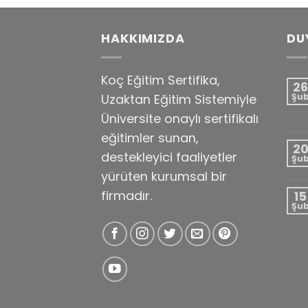
HAKKIMIZDA
DU
Koç Eğitim Sertifika,
26
Uzaktan Eğitim Sistemiyle
Şu
Üniversite onaylı sertifikalı
eğitimler sunan,
2
destekleyici faaliyetler
Şu
yürüten kurumsal bir
firmadır.
15
Şu