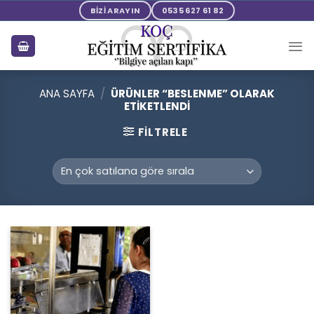
Skip
BİZİ ARAYIN
0535 627 61 82
to
content
ANA SAYFA
/
ÜRÜNLER “BESLENME” OLARAK
ETIKETLENDI
FILTRELE