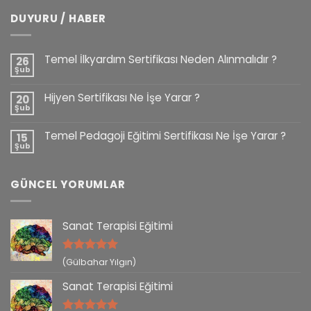
DUYURU / HABER
Temel İlkyardım Sertifikası Neden Alınmalıdır ?
26
Şub
Hijyen Sertifikası Ne İşe Yarar ?
20
Şub
Temel Pedagoji Eğitimi Sertifikası Ne İşe Yarar ?
15
Şub
GÜNCEL YORUMLAR
Sanat Terapisi Eğitimi
5 üzerinden
(Gülbahar Yılgın)
5
oy aldı
Sanat Terapisi Eğitimi