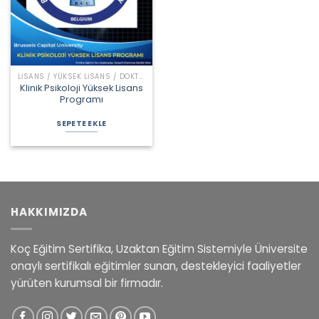
LISANS / YÜKSEK LISANS / DOKTORA PROGRAMLARI
Klinik Psikoloji Yüksek Lisans
Programı
Orijinal
Şu
fiyat:
andaki
SEPETE EKLE
42.500,00 ₺.
fiyat:
35.900,00 ₺.
HAKKIMIZDA
Koç Eğitim Sertifika, Uzaktan Eğitim Sistemiyle Üniversite
onaylı sertifikalı eğitimler sunan, destekleyici faaliyetler
yürüten kurumsal bir firmadır.