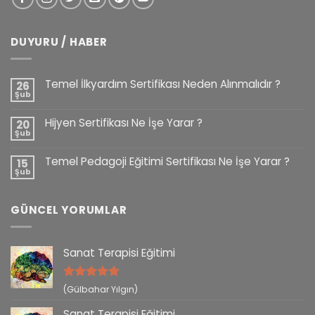
DUYURU / HABER
Temel İlkyardım Sertifikası Neden Alınmalıdır ?
26
Şub
Hijyen Sertifikası Ne İşe Yarar ?
20
Şub
Temel Pedagoji Eğitimi Sertifikası Ne İşe Yarar ?
15
Şub
GÜNCEL YORUMLAR
Sanat Terapisi Eğitimi
5 üzerinden
(Gülbahar Yılgın)
5
oy aldı
Sanat Terapisi Eğitimi