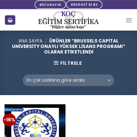
Skip
BİZİ ARAYIN
0535 627 61 82
to
content
ANA SAYFA
/
ÜRÜNLER “BRUSSELS CAPITAL
UNIVERSITY ONAYLI YÜKSEK LISANS PROGRAMI”
OLARAK ETIKETLENDI
FILTRELE
-16%