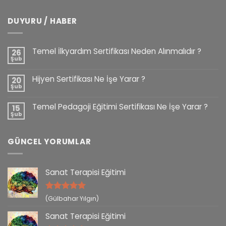
DUYURU / HABER
Temel İlkyardım Sertifikası Neden Alınmalıdır ?
26
Şub
Hijyen Sertifikası Ne İşe Yarar ?
20
Şub
Temel Pedagoji Eğitimi Sertifikası Ne İşe Yarar ?
15
Şub
GÜNCEL YORUMLAR
Sanat Terapisi Eğitimi
5 üzerinden
(Gülbahar Yılgın)
5
oy aldı
Sanat Terapisi Eğitimi