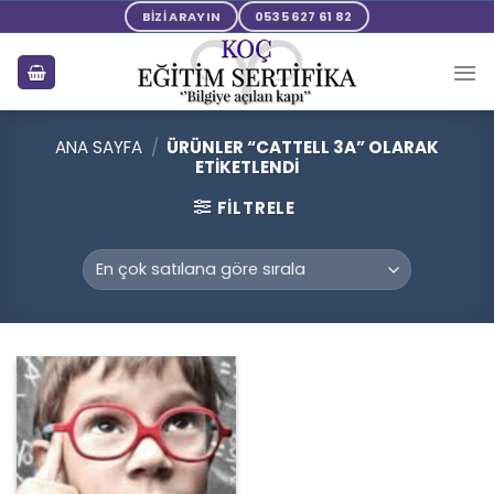
Skip
BİZİ ARAYIN
0535 627 61 82
to
content
ANA SAYFA
/
ÜRÜNLER “CATTELL 3A” OLARAK
ETIKETLENDI
FILTRELE