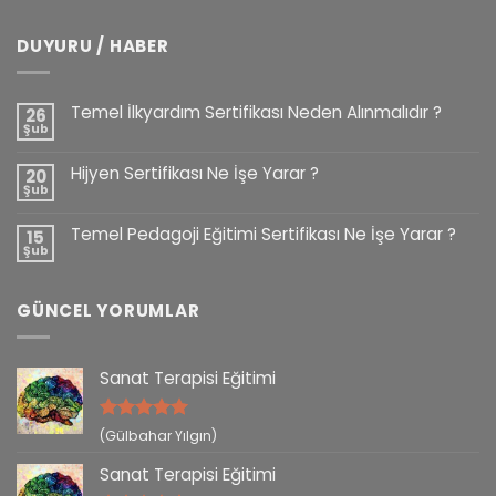
DUYURU / HABER
Temel İlkyardım Sertifikası Neden Alınmalıdır ?
26
Şub
Hijyen Sertifikası Ne İşe Yarar ?
20
Şub
Temel Pedagoji Eğitimi Sertifikası Ne İşe Yarar ?
15
Şub
GÜNCEL YORUMLAR
Sanat Terapisi Eğitimi
5 üzerinden
(Gülbahar Yılgın)
5
oy aldı
Sanat Terapisi Eğitimi