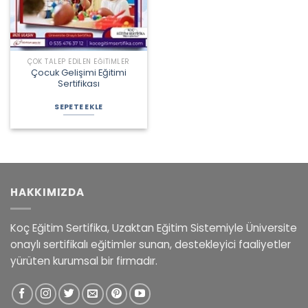
ÇOK TALEP EDILEN EĞITIMLER
Çocuk Gelişimi Eğitimi
Sertifikası
Orijinal
Şu
fiyat:
andaki
SEPETE EKLE
4.000,00 ₺.
fiyat:
3.000,00 ₺.
HAKKIMIZDA
Koç Eğitim Sertifika, Uzaktan Eğitim Sistemiyle Üniversite
onaylı sertifikalı eğitimler sunan, destekleyici faaliyetler
yürüten kurumsal bir firmadır.