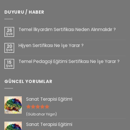
DUYURU / HABER
Temel İlkyardım Sertifikası Neden Alınmalıdır ?
26
Şub
Hijyen Sertifikası Ne İşe Yarar ?
20
Şub
Temel Pedagoji Eğitimi Sertifikası Ne İşe Yarar ?
15
Şub
GÜNCEL YORUMLAR
Sanat Terapisi Eğitimi
5 üzerinden
(Gülbahar Yılgın)
5
oy aldı
Sanat Terapisi Eğitimi