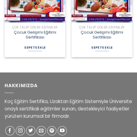
ÇOK TALEP EDILEN EĞITIMLER
ÇOK TALEP EDILEN EĞITIMLER
Çocuk Gelişimi Eğitimi
Çocuk Gelişimi Eğitimi
Sertifikası
Sertifikası
Orijinal
Şu
Orijinal
Şu
fiyat:
andaki
fiyat:
andaki
SEPETE EKLE
SEPETE EKLE
1.950,00 ₺.
fiyat:
4.000,00 ₺.
fiyat:
1.250,00 ₺.
3.000,00 ₺.
HAKKIMIZDA
Koç Eğitim Sertifika, Uzaktan Eğitim Sistemiyle Üniversite
onaylı sertifikalı eğitimler sunan, destekleyici faaliyetler
yürüten kurumsal bir firmadır.