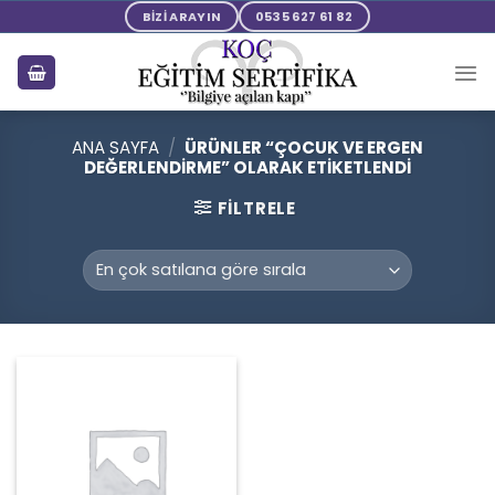
Skip
BİZİ ARAYIN
0535 627 61 82
to
content
ANA SAYFA
/
ÜRÜNLER “ÇOCUK VE ERGEN
DEĞERLENDIRME” OLARAK ETIKETLENDI
FILTRELE