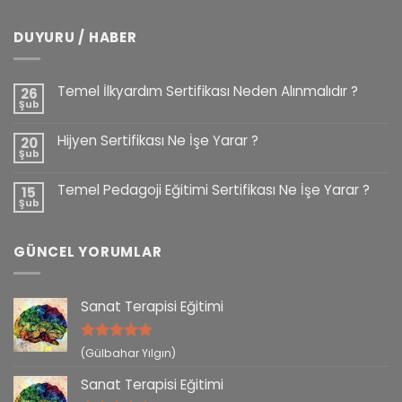
DUYURU / HABER
Temel İlkyardım Sertifikası Neden Alınmalıdır ?
26
Şub
Hijyen Sertifikası Ne İşe Yarar ?
20
Şub
Temel Pedagoji Eğitimi Sertifikası Ne İşe Yarar ?
15
Şub
GÜNCEL YORUMLAR
Sanat Terapisi Eğitimi
5 üzerinden
(Gülbahar Yılgın)
5
oy aldı
Sanat Terapisi Eğitimi