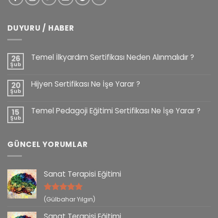
DUYURU / HABER
Temel İlkyardım Sertifikası Neden Alınmalıdır ?
26
Şub
Hijyen Sertifikası Ne İşe Yarar ?
20
Şub
Temel Pedagoji Eğitimi Sertifikası Ne İşe Yarar ?
15
Şub
GÜNCEL YORUMLAR
Sanat Terapisi Eğitimi
5 üzerinden
(Gülbahar Yılgın)
5
oy aldı
Sanat Terapisi Eğitimi