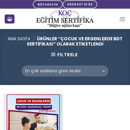
Skip
BİZİ ARAYIN
0535 627 61 82
to
content
ANA SAYFA
/
ÜRÜNLER “ÇOCUK VE ERGENLERDE BDT
SERTIFIKASI” OLARAK ETIKETLENDI
FILTRELE