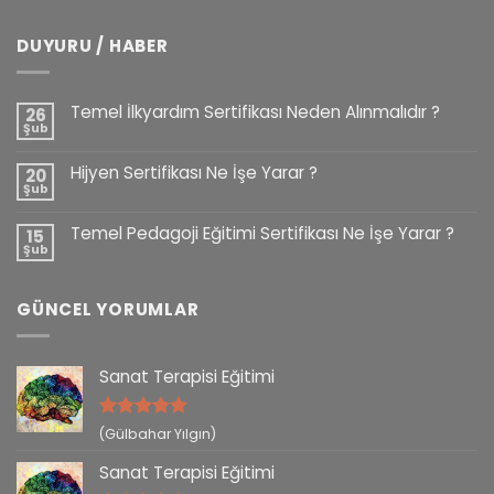
DUYURU / HABER
Temel İlkyardım Sertifikası Neden Alınmalıdır ?
26
Şub
Hijyen Sertifikası Ne İşe Yarar ?
20
Şub
Temel Pedagoji Eğitimi Sertifikası Ne İşe Yarar ?
15
Şub
GÜNCEL YORUMLAR
Sanat Terapisi Eğitimi
5 üzerinden
(Gülbahar Yılgın)
5
oy aldı
Sanat Terapisi Eğitimi