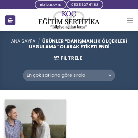
Skip
BİZİ ARAYIN
0535 627 61 82
to
content
ANA SAYFA
/
ÜRÜNLER “DANIŞMANLIK ÖLÇEKLERI
UYGULAMA” OLARAK ETIKETLENDI
FILTRELE