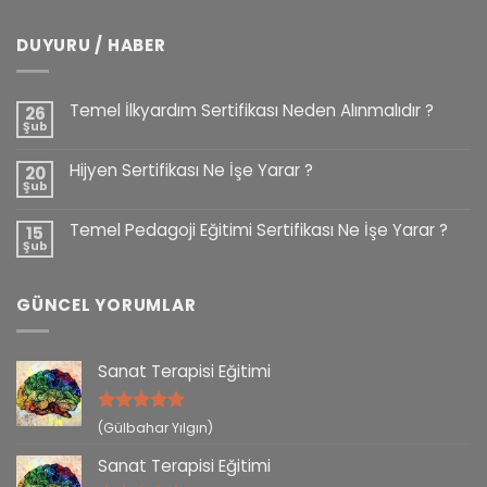
DUYURU / HABER
Temel İlkyardım Sertifikası Neden Alınmalıdır ?
26
Şub
Hijyen Sertifikası Ne İşe Yarar ?
20
Şub
Temel Pedagoji Eğitimi Sertifikası Ne İşe Yarar ?
15
Şub
GÜNCEL YORUMLAR
Sanat Terapisi Eğitimi
5 üzerinden
(Gülbahar Yılgın)
5
oy aldı
Sanat Terapisi Eğitimi