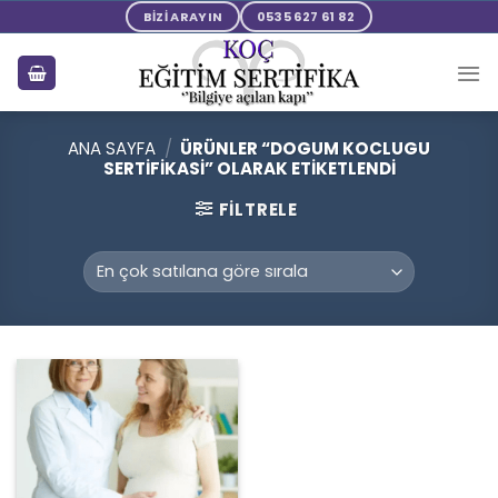
Skip
BİZİ ARAYIN
0535 627 61 82
to
content
ANA SAYFA
/
ÜRÜNLER “DOGUM KOCLUGU
SERTIFIKASI” OLARAK ETIKETLENDI
FILTRELE