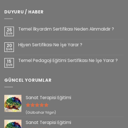
DUYURU / HABER
Temel İlkyardım Sertifikası Neden Alınmalıdır ?
26
Şub
Hijyen Sertifikası Ne İşe Yarar ?
20
Şub
Temel Pedagoji Eğitimi Sertifikası Ne İşe Yarar ?
15
Şub
GÜNCEL YORUMLAR
Sanat Terapisi Eğitimi
5 üzerinden
(Gülbahar Yılgın)
5
oy aldı
Sanat Terapisi Eğitimi