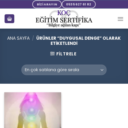
Skip
BİZİ ARAYIN
0535 627 61 82
to
content
ANA SAYFA
/
ÜRÜNLER “DUYGUSAL DENGE” OLARAK
ETIKETLENDI
FILTRELE