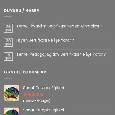
DUYURU / HABER
Temel İlkyardım Sertifikası Neden Alınmalıdır ?
26
Şub
Hijyen Sertifikası Ne İşe Yarar ?
20
Şub
Temel Pedagoji Eğitimi Sertifikası Ne İşe Yarar ?
15
Şub
GÜNCEL YORUMLAR
Sanat Terapisi Eğitimi
5 üzerinden
(Gülbahar Yılgın)
5
oy aldı
Sanat Terapisi Eğitimi