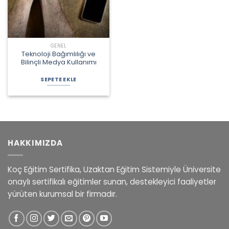
GENEL
Teknoloji Bağımlılığı ve
Bilinçli Medya Kullanımı
Orijinal
Şu
fiyat:
andaki
SEPETE EKLE
2.000,00 ₺.
fiyat:
1.450,00 ₺.
HAKKIMIZDA
Koç Eğitim Sertifika, Uzaktan Eğitim Sistemiyle Üniversite
onaylı sertifikalı eğitimler sunan, destekleyici faaliyetler
yürüten kurumsal bir firmadır.