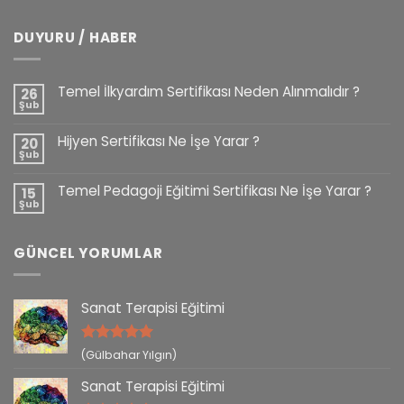
DUYURU / HABER
Temel İlkyardım Sertifikası Neden Alınmalıdır ?
26
Şub
Hijyen Sertifikası Ne İşe Yarar ?
20
Şub
Temel Pedagoji Eğitimi Sertifikası Ne İşe Yarar ?
15
Şub
GÜNCEL YORUMLAR
Sanat Terapisi Eğitimi
5 üzerinden
(Gülbahar Yılgın)
5
oy aldı
Sanat Terapisi Eğitimi