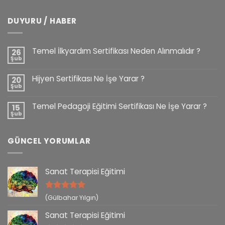
DUYURU / HABER
Temel İlkyardım Sertifikası Neden Alınmalıdır ?
26
Şub
Hijyen Sertifikası Ne İşe Yarar ?
20
Şub
Temel Pedagoji Eğitimi Sertifikası Ne İşe Yarar ?
15
Şub
GÜNCEL YORUMLAR
Sanat Terapisi Eğitimi
5 üzerinden
(Gülbahar Yılgın)
5
oy aldı
Sanat Terapisi Eğitimi