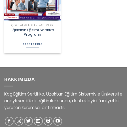
ÇOK TALEP EDILEN EĞITIMLER
Eğiticinin Eğitimi Sertifika
Programı
Orijinal
Şu
fiyat:
andaki
SEPETE EKLE
1.900,00 ₺.
fiyat:
1.450,00 ₺.
HAKKIMIZDA
Koç Eğitim Sertifika, Uzaktan Eğitim Sistemiyle Üniversite
onaylı sertifikalı eğitimler sunan, destekleyici faaliyetler
yürüten kurumsal bir firmadır.