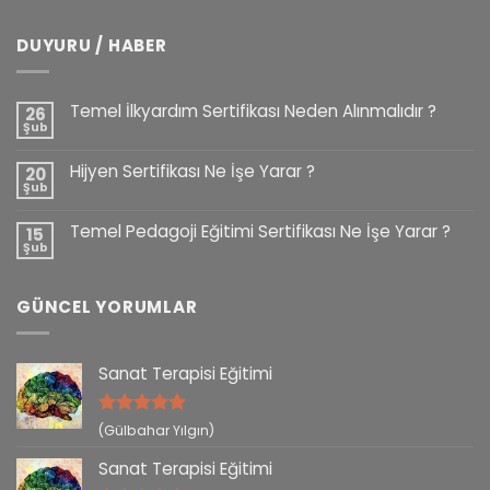
DUYURU / HABER
Temel İlkyardım Sertifikası Neden Alınmalıdır ?
26
Şub
Hijyen Sertifikası Ne İşe Yarar ?
20
Şub
Temel Pedagoji Eğitimi Sertifikası Ne İşe Yarar ?
15
Şub
GÜNCEL YORUMLAR
Sanat Terapisi Eğitimi
5 üzerinden
(Gülbahar Yılgın)
5
oy aldı
Sanat Terapisi Eğitimi