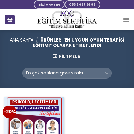
Skip
BİZİ ARAYIN
0535 627 61 82
to
content
ANA SAYFA
/
ÜRÜNLER “EN UYGUN OYUN TERAPISI
EĞITIMI” OLARAK ETIKETLENDI
FILTRELE
-20%