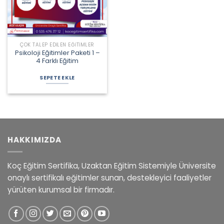
ÇOK TALEP EDILEN EĞITIMLER
Psikoloji Eğitimler Paketi 1 –
4 Farklı Eğitim
Orijinal
Şu
fiyat:
andaki
SEPETE EKLE
6.090,00 ₺.
fiyat:
4.900,00 ₺.
HAKKIMIZDA
Koç Eğitim Sertifika, Uzaktan Eğitim Sistemiyle Üniversite
onaylı sertifikalı eğitimler sunan, destekleyici faaliyetler
yürüten kurumsal bir firmadır.