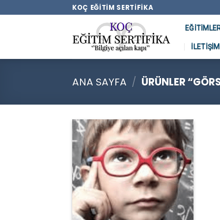
Skip
KOÇ EĞITIM SERTIFIKA
to
EĞITIMLE
content
İLETIŞIM
ANA SAYFA
/
ÜRÜNLER “GÖRSE