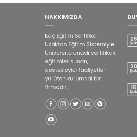
HAKKIMIZDA
DU
Koç Eğitim Sertifika,
26
Uzaktan Eğitim Sistemiyle
Şu
Üniversite onaylı sertifikalı
eğitimler sunan,
2
destekleyici faaliyetler
Şu
yürüten kurumsal bir
firmadır.
15
Şu