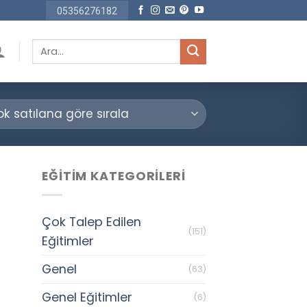
05356276182
Ara:
EĞITIM KATEGORILERI
Çok Talep Edilen
(151)
Eğitimler
Genel
(63)
Genel Eğitimler
(6)