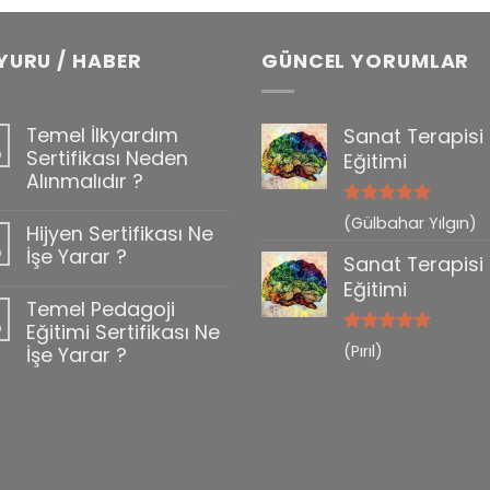
YURU / HABER
GÜNCEL YORUMLAR
Temel İlkyardım
Sanat Terapisi
b
Sertifikası Neden
Eğitimi
Alınmalıdır ?
5 üzerinden
(Gülbahar Yılgın)
Hijyen Sertifikası Ne
0
5
oy aldı
b
İşe Yarar ?
Sanat Terapisi
Eğitimi
Temel Pedagoji
b
Eğitimi Sertifikası Ne
5 üzerinden
(Pırıl)
İşe Yarar ?
5
oy aldı