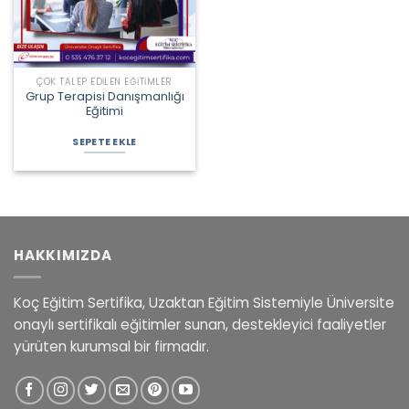
ÇOK TALEP EDILEN EĞITIMLER
Grup Terapisi Danışmanlığı
Eğitimi
Orijinal
Şu
fiyat:
andaki
SEPETE EKLE
3.300,00 ₺.
fiyat:
2.325,00 ₺.
HAKKIMIZDA
Koç Eğitim Sertifika, Uzaktan Eğitim Sistemiyle Üniversite
onaylı sertifikalı eğitimler sunan, destekleyici faaliyetler
yürüten kurumsal bir firmadır.