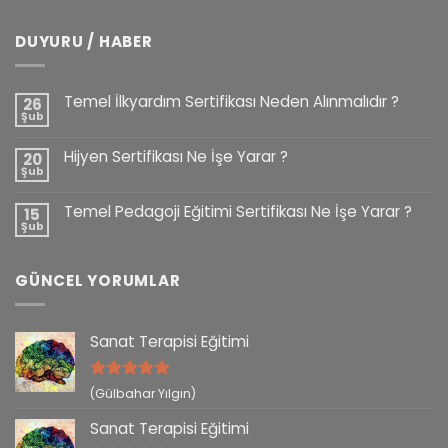
DUYURU / HABER
Temel İlkyardım Sertifikası Neden Alınmalıdır ?
26
Şub
Hijyen Sertifikası Ne İşe Yarar ?
20
Şub
Temel Pedagoji Eğitimi Sertifikası Ne İşe Yarar ?
15
Şub
GÜNCEL YORUMLAR
Sanat Terapisi Eğitimi
5 üzerinden
(Gülbahar Yılgın)
5
oy aldı
Sanat Terapisi Eğitimi