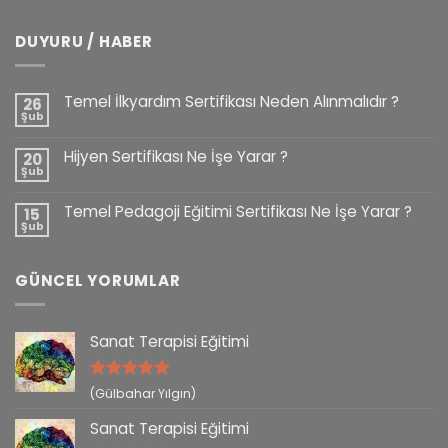
DUYURU / HABER
Temel İlkyardım Sertifikası Neden Alınmalıdır ?
26
Şub
Hijyen Sertifikası Ne İşe Yarar ?
20
Şub
Temel Pedagoji Eğitimi Sertifikası Ne İşe Yarar ?
15
Şub
GÜNCEL YORUMLAR
Sanat Terapisi Eğitimi
5 üzerinden
(Gülbahar Yılgın)
5
oy aldı
Sanat Terapisi Eğitimi