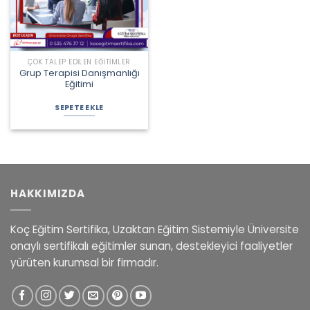
ÇOK TALEP EDILEN EĞITIMLER
Grup Terapisi Danışmanlığı
Eğitimi
Orijinal
Şu
fiyat:
andaki
SEPETE EKLE
3.300,00 ₺.
fiyat:
2.325,00 ₺.
HAKKIMIZDA
Koç Eğitim Sertifika, Uzaktan Eğitim Sistemiyle Üniversite
onaylı sertifikalı eğitimler sunan, destekleyici faaliyetler
yürüten kurumsal bir firmadır.