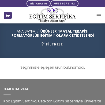
Skip
BİZİ ARAYIN
0535 627 61 82
to
content
ANA SAYFA
/
ÜRÜNLER “MASAL TERAPISI
FORMATÖRLÜK EĞITIMI” OLARAK ETIKETLENDI
FILTRELE
Seçiminizle eşleşen ürün bulunamadı.
HAKKIMIZDA
Koç Eğitim Sertifika, Uzaktan Eğitim Sistemiyle Üniversite