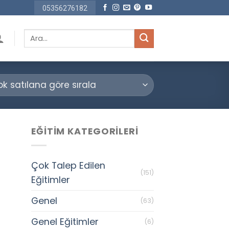
05356276182
Ara:
EĞITIM KATEGORILERI
Çok Talep Edilen
(151)
Eğitimler
Genel
(63)
Genel Eğitimler
(6)