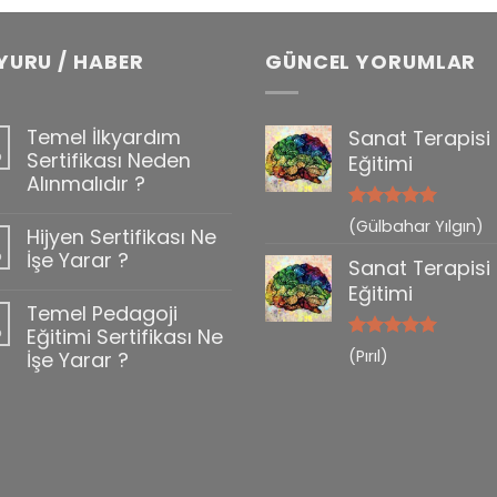
YURU / HABER
GÜNCEL YORUMLAR
Temel İlkyardım
Sanat Terapisi
b
Sertifikası Neden
Eğitimi
Alınmalıdır ?
5 üzerinden
(Gülbahar Yılgın)
Hijyen Sertifikası Ne
0
5
oy aldı
b
İşe Yarar ?
Sanat Terapisi
Eğitimi
Temel Pedagoji
b
Eğitimi Sertifikası Ne
5 üzerinden
(Pırıl)
İşe Yarar ?
5
oy aldı