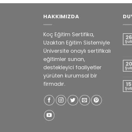
HAKKIMIZDA
DU
Koç Eğitim Sertifika,
26
Uzaktan Eğitim Sistemiyle
Şu
Üniversite onaylı sertifikalı
eğitimler sunan,
2
destekleyici faaliyetler
Şu
yürüten kurumsal bir
firmadır.
15
Şu