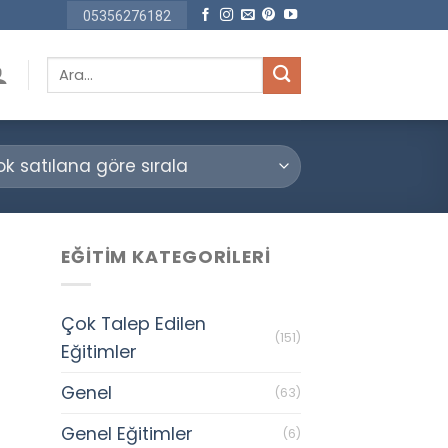
05356276182
Ara:
EĞITIM KATEGORILERI
Çok Talep Edilen
(151)
Eğitimler
Genel
(63)
Genel Eğitimler
(6)