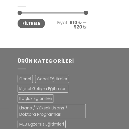
En
En
Fiyat:
910 ₺
—
FILTRELE
düşük
yüksek
920 ₺
fiyat
fiyat
ÜRÜN KATEGORILERI
Genel
Genel Eğitimler
Kişisel Gelişim Eğitimleri
Koçluk Eğitimleri
Lisans / Yüksek Lisans /
Doktora Programları
MEB Egzersiz Eğitimleri