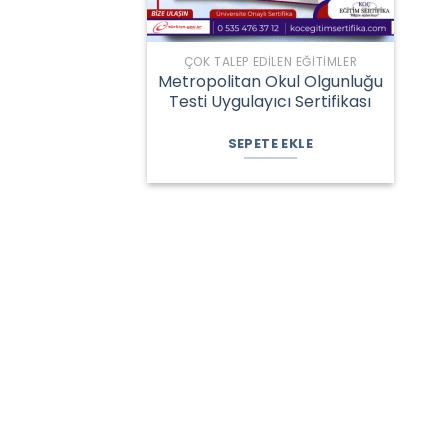
ÇOK TALEP EDILEN EĞITIMLER
Metropolitan Okul Olgunluğu
Testi Uygulayıcı Sertifikası
Orijinal
Şu
fiyat:
andaki
SEPETE EKLE
1.035,00 ₺.
fiyat:
915,00 ₺.