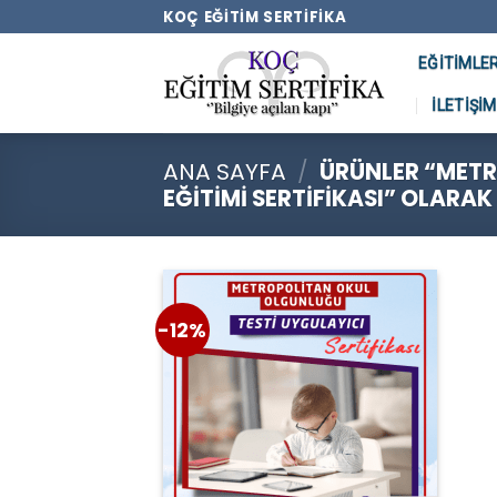
Skip
KOÇ EĞITIM SERTIFIKA
to
EĞITIMLE
content
İLETIŞIM
ANA SAYFA
/
ÜRÜNLER “METR
EĞITIMI SERTIFIKASI” OLARAK
-12%