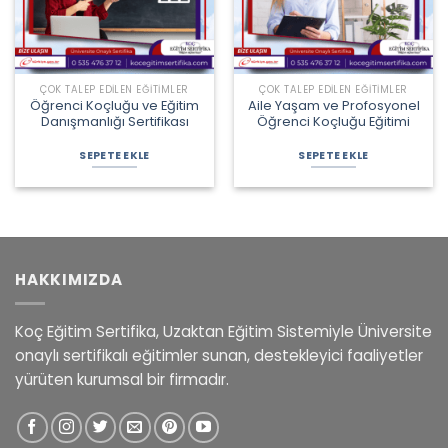
ÇOK TALEP EDILEN EĞITIMLER
ÇOK TALEP EDILEN EĞITIMLER
Öğrenci Koçluğu ve Eğitim
Aile Yaşam ve Profosyonel
Danışmanlığı Sertifikası
Öğrenci Koçluğu Eğitimi
Orijinal
Şu
Orijinal
Şu
fiyat:
andaki
fiyat:
andaki
SEPETE EKLE
SEPETE EKLE
2.100,00 ₺.
fiyat:
5.000,00 ₺.
fiyat:
1.600,00 ₺.
4.300,00 ₺.
HAKKIMIZDA
Koç Eğitim Sertifika, Uzaktan Eğitim Sistemiyle Üniversite
onaylı sertifikalı eğitimler sunan, destekleyici faaliyetler
yürüten kurumsal bir firmadır.