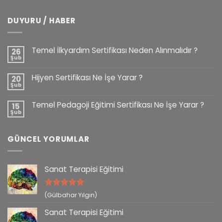
DUYURU / HABER
Temel İlkyardım Sertifikası Neden Alınmalıdır ?
26
Şub
Hijyen Sertifikası Ne İşe Yarar ?
20
Şub
Temel Pedagoji Eğitimi Sertifikası Ne İşe Yarar ?
15
Şub
GÜNCEL YORUMLAR
Sanat Terapisi Eğitimi
5 üzerinden
(Gülbahar Yılgın)
5
oy aldı
Sanat Terapisi Eğitimi