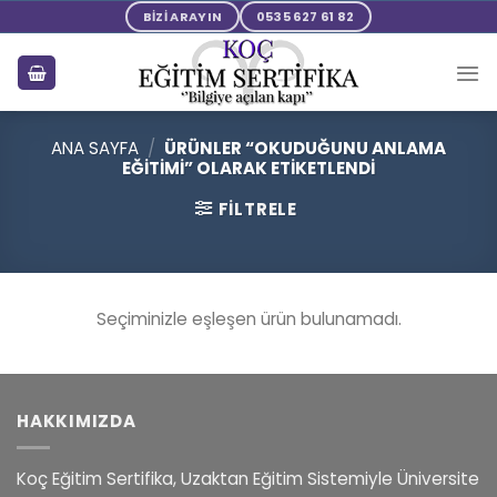
Skip
BİZİ ARAYIN
0535 627 61 82
to
content
ANA SAYFA
/
ÜRÜNLER “OKUDUĞUNU ANLAMA
EĞITIMI” OLARAK ETIKETLENDI
FILTRELE
Seçiminizle eşleşen ürün bulunamadı.
HAKKIMIZDA
Koç Eğitim Sertifika, Uzaktan Eğitim Sistemiyle Üniversite