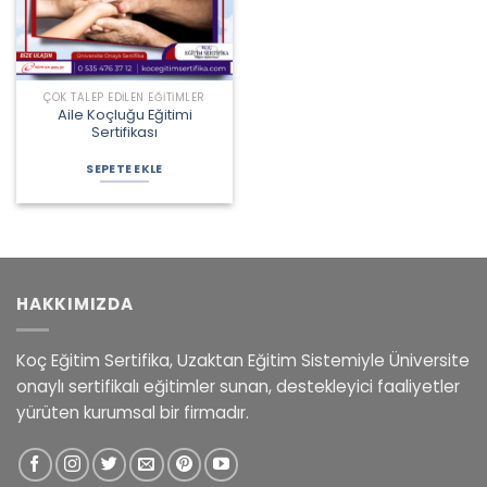
ÇOK TALEP EDILEN EĞITIMLER
Aile Koçluğu Eğitimi
Sertifikası
Orijinal
Şu
fiyat:
andaki
SEPETE EKLE
4.125,00 ₺.
fiyat:
3.675,00 ₺.
HAKKIMIZDA
Koç Eğitim Sertifika, Uzaktan Eğitim Sistemiyle Üniversite
onaylı sertifikalı eğitimler sunan, destekleyici faaliyetler
yürüten kurumsal bir firmadır.