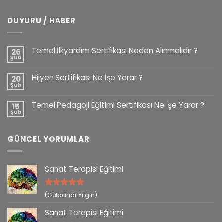
DUYURU / HABER
Temel İlkyardım Sertifikası Neden Alınmalıdır ?
26
Şub
Hijyen Sertifikası Ne İşe Yarar ?
20
Şub
Temel Pedagoji Eğitimi Sertifikası Ne İşe Yarar ?
15
Şub
GÜNCEL YORUMLAR
Sanat Terapisi Eğitimi
5 üzerinden
(Gülbahar Yılgın)
5
oy aldı
Sanat Terapisi Eğitimi