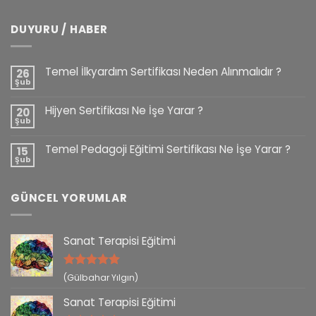
DUYURU / HABER
Temel İlkyardım Sertifikası Neden Alınmalıdır ?
26
Şub
Hijyen Sertifikası Ne İşe Yarar ?
20
Şub
Temel Pedagoji Eğitimi Sertifikası Ne İşe Yarar ?
15
Şub
GÜNCEL YORUMLAR
Sanat Terapisi Eğitimi
5 üzerinden
(Gülbahar Yılgın)
5
oy aldı
Sanat Terapisi Eğitimi