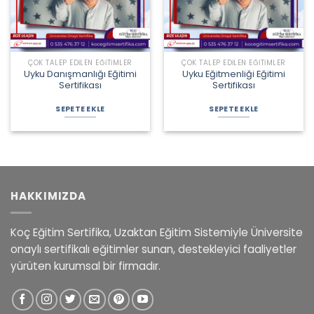
ÇOK TALEP EDILEN EĞITIMLER
ÇOK TALEP EDILEN EĞITIMLER
Uyku Danışmanlığı Eğitimi
Uyku Eğitmenliği Eğitimi
Sertifikası
Sertifikası
Orijinal
Şu
Orijinal
Şu
fiyat:
andaki
fiyat:
andaki
SEPETE EKLE
SEPETE EKLE
4.800,00 ₺.
fiyat:
5.025,00 ₺.
fiyat:
3.150,00 ₺.
3.100,00 ₺.
HAKKIMIZDA
Koç Eğitim Sertifika, Uzaktan Eğitim Sistemiyle Üniversite
onaylı sertifikalı eğitimler sunan, destekleyici faaliyetler
yürüten kurumsal bir firmadır.