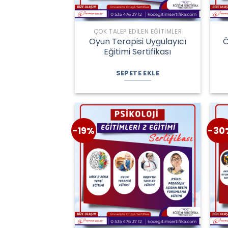
ÇOK TALEP EDILEN EĞITIMLER
Oyun Terapisi Uygulayıcı
Ö
Eğitimi Sertifikası
Orijinal
Şu
fiyat:
andaki
SEPETE EKLE
2.450,00 ₺.
fiyat:
1.800,00 ₺.
-19%
-30