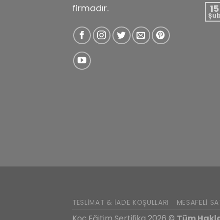
firmadır.
15
Şu
TESLIMAT & İADE KOŞULLARI
MESAFELI SA
Koç Eğitim Sertifika 2026 ©
Tüm Haklar