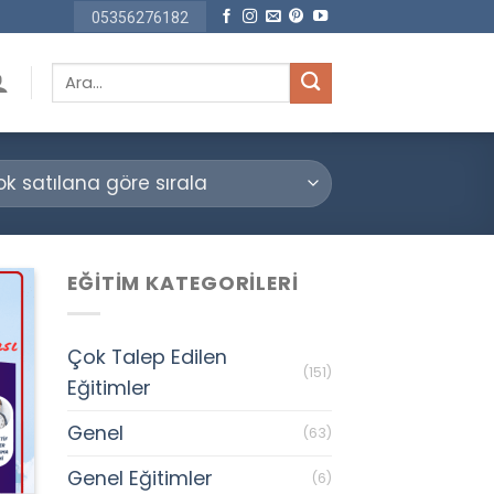
05356276182
Ara:
EĞITIM KATEGORILERI
Çok Talep Edilen
(151)
Eğitimler
Genel
(63)
Genel Eğitimler
(6)