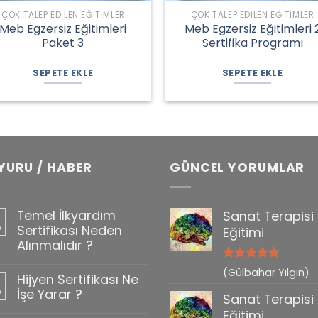
ÇOK TALEP EDILEN EĞITIMLER
ÇOK TALEP EDILEN EĞITIMLER
Meb Egzersiz Eğitimleri
Meb Egzersiz Eğitimleri 
Paket 3
Sertifika Programı
Orijinal
Şu
Orijinal
Şu
fiyat:
andaki
fiyat:
andaki
SEPETE EKLE
SEPETE EKLE
6.890,00 ₺.
fiyat:
2.800,00 ₺.
fiyat:
4.850,00 ₺.
1.950,00 ₺.
YURU / HABER
GÜNCEL YORUMLAR
Temel İlkyardım
Sanat Terapisi
b
Sertifikası Neden
Eğitimi
Alınmalıdır ?
5 üzerinden
(Gülbahar Yılgın)
Hijyen Sertifikası Ne
0
5
oy aldı
b
İşe Yarar ?
Sanat Terapisi
Eğitimi