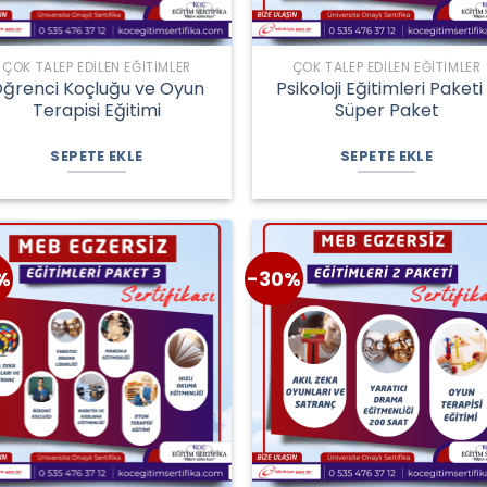
ÇOK TALEP EDILEN EĞITIMLER
ÇOK TALEP EDILEN EĞITIMLER
ğrenci Koçluğu ve Oyun
Psikoloji Eğitimleri Paketi
Terapisi Eğitimi
Süper Paket
Orijinal
Şu
Orijinal
Şu
fiyat:
andaki
fiyat:
andaki
SEPETE EKLE
SEPETE EKLE
3.150,00 ₺.
fiyat:
13.750,00 ₺.
fiyat:
2.150,00 ₺.
12.400,00 ₺.
%
-30%