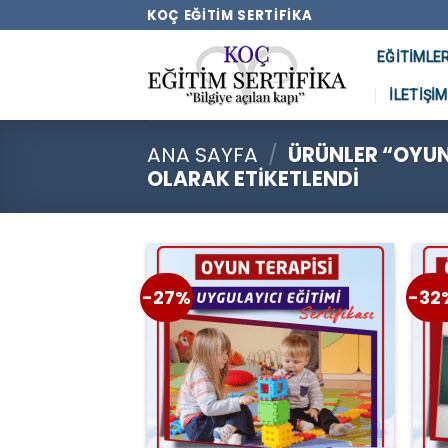
Skip
KOÇ EĞITIM SERTIFIKA
to
EĞITIMLE
content
İLETIŞIM
ANA SAYFA
/
ÜRÜNLER “OYUN 
OLARAK ETIKETLENDI
-27%
-32