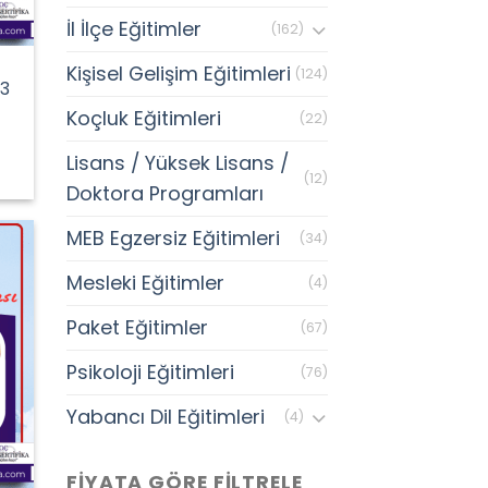
İl İlçe Eğitimler
(162)
Kişisel Gelişim Eğitimleri
(124)
 3
Koçluk Eğitimleri
(22)
Lisans / Yüksek Lisans /
(12)
Doktora Programları
MEB Egzersiz Eğitimleri
(34)
Mesleki Eğitimler
(4)
Paket Eğitimler
(67)
Psikoloji Eğitimleri
(76)
Yabancı Dil Eğitimleri
(4)
FIYATA GÖRE FILTRELE