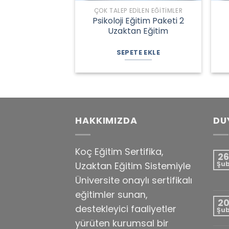
ÇOK TALEP EDILEN EĞITIMLER
Psikoloji Eğitim Paketi 2
Uzaktan Eğitim
Orijinal
Şu
fiyat:
andaki
SEPETE EKLE
4.880,00 ₺.
fiyat:
3.950,00 ₺.
HAKKIMIZDA
DU
Koç Eğitim Sertifika,
26
Uzaktan Eğitim Sistemiyle
Şu
Üniversite onaylı sertifikalı
eğitimler sunan,
2
destekleyici faaliyetler
Şu
yürüten kurumsal bir