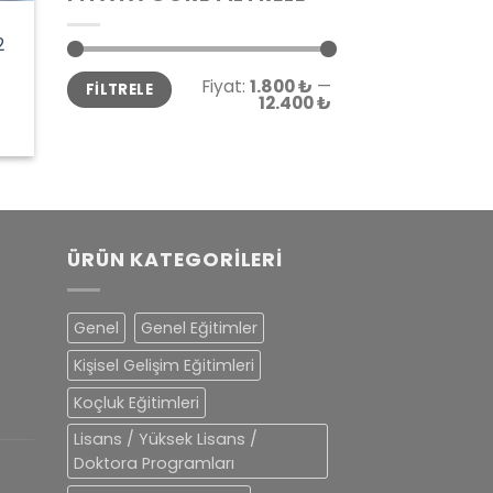
2
En
En
Fiyat:
1.800 ₺
—
FILTRELE
düşük
yüksek
12.400 ₺
fiyat
fiyat
ÜRÜN KATEGORILERI
Genel
Genel Eğitimler
Kişisel Gelişim Eğitimleri
Koçluk Eğitimleri
Lisans / Yüksek Lisans /
Doktora Programları