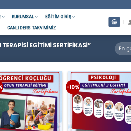
R
KURUMSAL
EĞITIM GIRIŞ
CANLI DERS TAKVIMIMIZ
TERAPISI EGITIMI SERTIFIKASI”
%
-10%