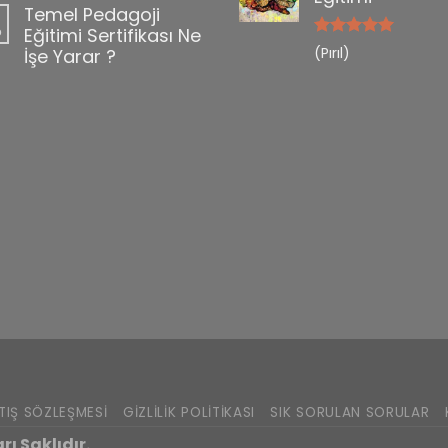
Temel Pedagoji
b
Eğitimi Sertifikası Ne
5 üzerinden
(Pırıl)
İşe Yarar ?
5
oy aldı
TIŞ SÖZLEŞMESI
GIZLILIK POLITIKASI
SIK SORULAN SORULAR
ı Saklıdır.