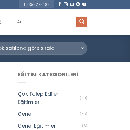
05356276182
Ara:
EĞITIM KATEGORILERI
Çok Talep Edilen
(151)
Eğitimler
Genel
(63)
Genel Eğitimler
(6)