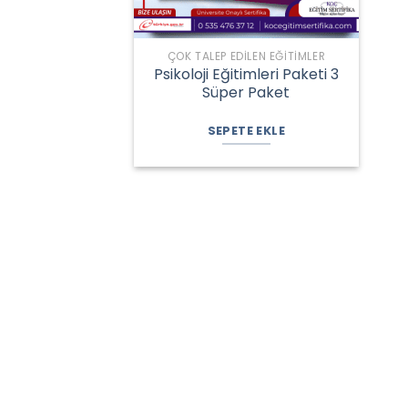
ÇOK TALEP EDILEN EĞITIMLER
Psikoloji Eğitimleri Paketi 3
Süper Paket
Orijinal
Şu
fiyat:
andaki
SEPETE EKLE
13.750,00 ₺.
fiyat:
12.400,00 ₺.