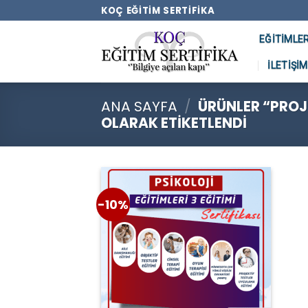
Skip
KOÇ EĞITIM SERTIFIKA
to
EĞITIMLE
content
İLETIŞIM
ANA SAYFA
/
ÜRÜNLER “PROJE
OLARAK ETIKETLENDI
-10%