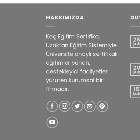
HAKKIMIZDA
DU
Koç Eğitim Sertifika,
26
Uzaktan Eğitim Sistemiyle
Şu
Üniversite onaylı sertifikalı
eğitimler sunan,
2
destekleyici faaliyetler
Şu
yürüten kurumsal bir
firmadır.
15
Şu