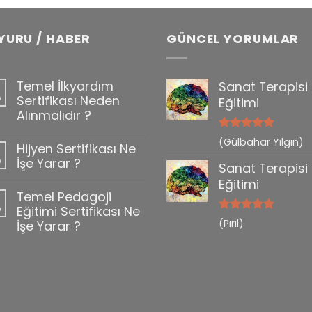
YURU / HABER
GÜNCEL YORUMLAR
Temel İlkyardım
Sanat Terapisi
b
Sertifikası Neden
Eğitimi
Alınmalıdır ?
5 üzerinden
(Gülbahar Yılgın)
Hijyen Sertifikası Ne
0
5
oy aldı
b
İşe Yarar ?
Sanat Terapisi
Eğitimi
Temel Pedagoji
b
Eğitimi Sertifikası Ne
5 üzerinden
(Pırıl)
İşe Yarar ?
5
oy aldı