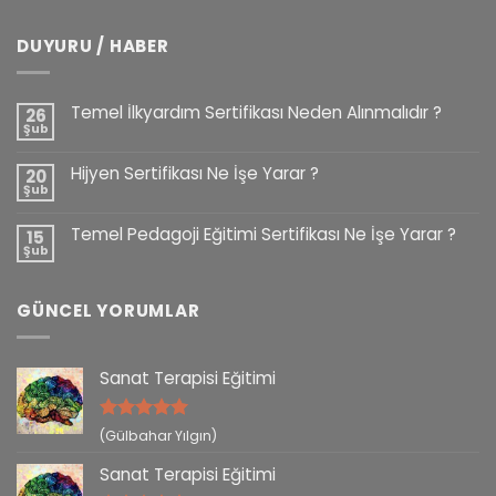
DUYURU / HABER
Temel İlkyardım Sertifikası Neden Alınmalıdır ?
26
Şub
Hijyen Sertifikası Ne İşe Yarar ?
20
Şub
Temel Pedagoji Eğitimi Sertifikası Ne İşe Yarar ?
15
Şub
GÜNCEL YORUMLAR
Sanat Terapisi Eğitimi
5 üzerinden
(Gülbahar Yılgın)
5
oy aldı
Sanat Terapisi Eğitimi