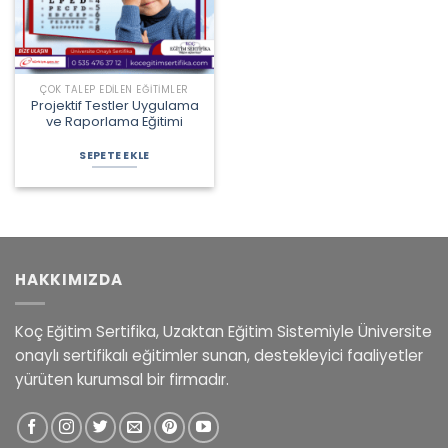
ÇOK TALEP EDILEN EĞITIMLER
Projektif Testler Uygulama
ve Raporlama Eğitimi
Orijinal
Şu
fiyat:
andaki
SEPETE EKLE
2.000,00 ₺.
fiyat:
1.800,00 ₺.
HAKKIMIZDA
Koç Eğitim Sertifika, Uzaktan Eğitim Sistemiyle Üniversite
onaylı sertifikalı eğitimler sunan, destekleyici faaliyetler
yürüten kurumsal bir firmadır.