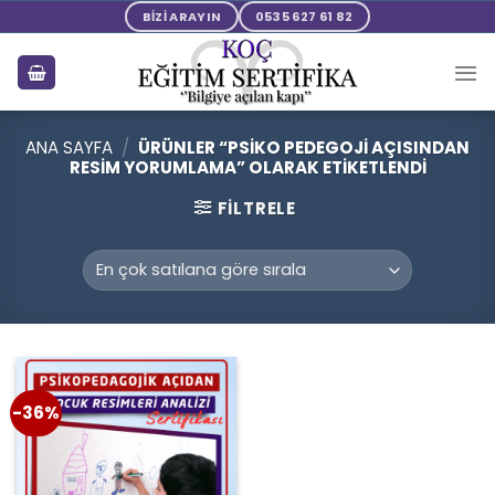
Skip
BİZİ ARAYIN
0535 627 61 82
to
content
ANA SAYFA
/
ÜRÜNLER “PSIKO PEDEGOJI AÇISINDAN
RESIM YORUMLAMA” OLARAK ETIKETLENDI
FILTRELE
-36%