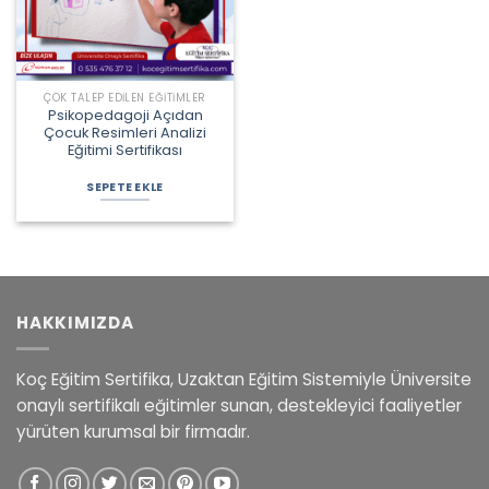
ÇOK TALEP EDILEN EĞITIMLER
Psikopedagoji Açıdan
Çocuk Resimleri Analizi
Eğitimi Sertifikası
Orijinal
Şu
fiyat:
andaki
SEPETE EKLE
2.250,00 ₺.
fiyat:
1.450,00 ₺.
HAKKIMIZDA
Koç Eğitim Sertifika, Uzaktan Eğitim Sistemiyle Üniversite
onaylı sertifikalı eğitimler sunan, destekleyici faaliyetler
yürüten kurumsal bir firmadır.