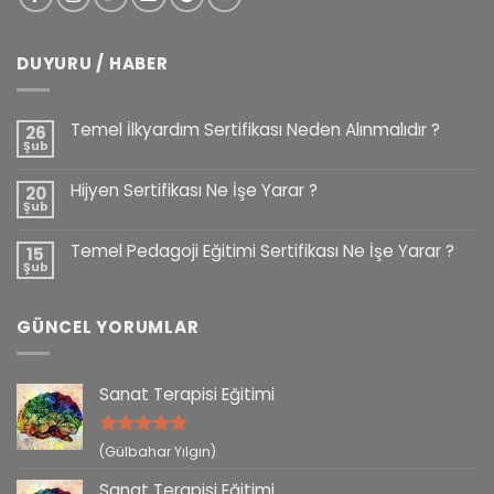
DUYURU / HABER
Temel İlkyardım Sertifikası Neden Alınmalıdır ?
26
Şub
Hijyen Sertifikası Ne İşe Yarar ?
20
Şub
Temel Pedagoji Eğitimi Sertifikası Ne İşe Yarar ?
15
Şub
GÜNCEL YORUMLAR
Sanat Terapisi Eğitimi
5 üzerinden
(Gülbahar Yılgın)
5
oy aldı
Sanat Terapisi Eğitimi