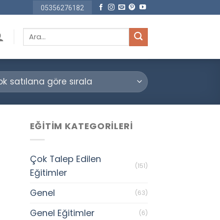
05356276182
Ara:
EĞITIM KATEGORILERI
Çok Talep Edilen
(151)
Eğitimler
Genel
(63)
Genel Eğitimler
(6)