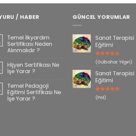
YURU / HABER
GÜNCEL YORUMLAR
Temel İlkyardım
Sanat Terapisi
b
Sertifikası Neden
Eğitimi
Alınmalıdır ?
5 üzerinden
(Gülbahar Yılgın)
Hijyen Sertifikası Ne
0
5
oy aldı
b
İşe Yarar ?
Sanat Terapisi
Eğitimi
Temel Pedagoji
b
Eğitimi Sertifikası Ne
5 üzerinden
(Pırıl)
İşe Yarar ?
5
oy aldı