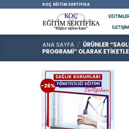
Skip
KOÇ EĞITIM SERTIFIKA
to
EĞITIMLE
content
İLETIŞIM
ANA SAYFA
/
ÜRÜNLER “SAGLI
PROGRAMI” OLARAK ETIKETLE
-26%