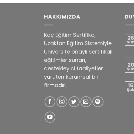
HAKKIMIZDA
DU
Koç Eğitim Sertifika,
26
Uzaktan Eğitim Sistemiyle
Şu
Üniversite onaylı sertifikalı
eğitimler sunan,
2
destekleyici faaliyetler
Şu
yürüten kurumsal bir
firmadır.
15
Şu