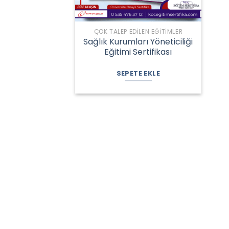
ÇOK TALEP EDILEN EĞITIMLER
Sağlık Kurumları Yöneticiliği
Eğitimi Sertifikası
Orijinal
Şu
fiyat:
andaki
SEPETE EKLE
1.550,00 ₺.
fiyat:
1.150,00 ₺.