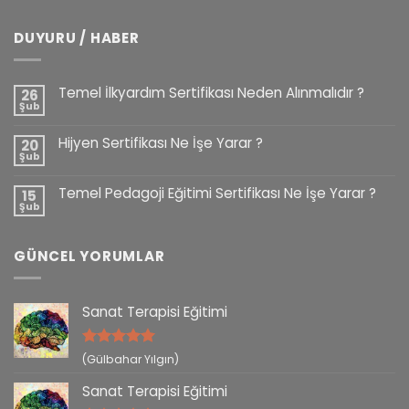
DUYURU / HABER
Temel İlkyardım Sertifikası Neden Alınmalıdır ?
26
Şub
Hijyen Sertifikası Ne İşe Yarar ?
20
Şub
Temel Pedagoji Eğitimi Sertifikası Ne İşe Yarar ?
15
Şub
GÜNCEL YORUMLAR
Sanat Terapisi Eğitimi
5 üzerinden
(Gülbahar Yılgın)
5
oy aldı
Sanat Terapisi Eğitimi