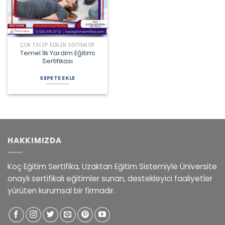
ÇOK TALEP EDILEN EĞITIMLER
Temel İlk Yardım Eğitimi
Sertifikası
Orijinal
Şu
fiyat:
andaki
SEPETE EKLE
1.350,00 ₺.
fiyat:
990,00 ₺.
HAKKIMIZDA
Koç Eğitim Sertifika, Uzaktan Eğitim Sistemiyle Üniversite
onaylı sertifikalı eğitimler sunan, destekleyici faaliyetler
yürüten kurumsal bir firmadır.