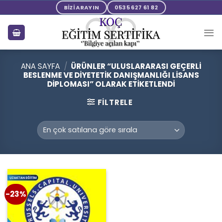
Skip
BİZİ ARAYIN
0535 627 61 82
to
content
ANA SAYFA
/
ÜRÜNLER “ULUSLARARASI GEÇERLI
BESLENME VE DIYETETIK DANIŞMANLIĞI LISANS
DIPLOMASI” OLARAK ETIKETLENDI
FILTRELE
-23%