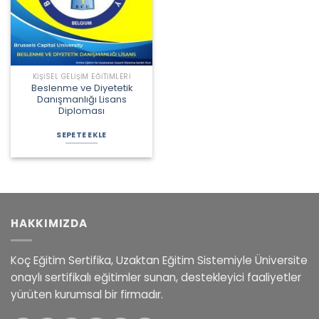
KIŞISEL GELIŞIM EĞITIMLERI
Beslenme ve Diyetetik
Danışmanlığı Lisans
Diploması
Orijinal
Şu
fiyat:
andaki
SEPETE EKLE
68.500,00 ₺.
fiyat:
52.900,00 ₺.
HAKKIMIZDA
Koç Eğitim Sertifika, Uzaktan Eğitim Sistemiyle Üniversite
onaylı sertifikalı eğitimler sunan, destekleyici faaliyetler
yürüten kurumsal bir firmadır.