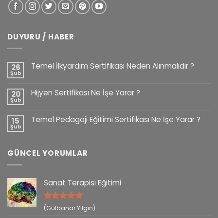
DUYURU / HABER
Temel İlkyardım Sertifikası Neden Alınmalıdır ?
26
Şub
Hijyen Sertifikası Ne İşe Yarar ?
20
Şub
Temel Pedagoji Eğitimi Sertifikası Ne İşe Yarar ?
15
Şub
GÜNCEL YORUMLAR
Sanat Terapisi Eğitimi
5 üzerinden
(Gülbahar Yılgın)
5
oy aldı