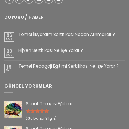
DUYURU / HABER
Temel İlkyardım Sertifikası Neden Alınmalıdır ?
26
Şub
Hijyen Sertifikası Ne İşe Yarar ?
20
Şub
Temel Pedagoji Eğitimi Sertifikası Ne İşe Yarar ?
15
Şub
GÜNCEL YORUMLAR
Sanat Terapisi Eğitimi
5 üzerinden
(Gülbahar Yılgın)
5
oy aldı
Sanat Terapisi Eğitimi