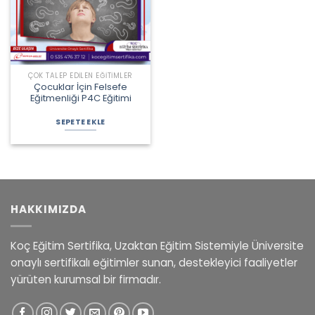
ÇOK TALEP EDILEN EĞITIMLER
Çocuklar İçin Felsefe
Eğitmenliği P4C Eğitimi
Orijinal
Şu
fiyat:
andaki
SEPETE EKLE
2.475,00 ₺.
fiyat:
2.250,00 ₺.
HAKKIMIZDA
Koç Eğitim Sertifika, Uzaktan Eğitim Sistemiyle Üniversite
onaylı sertifikalı eğitimler sunan, destekleyici faaliyetler
yürüten kurumsal bir firmadır.