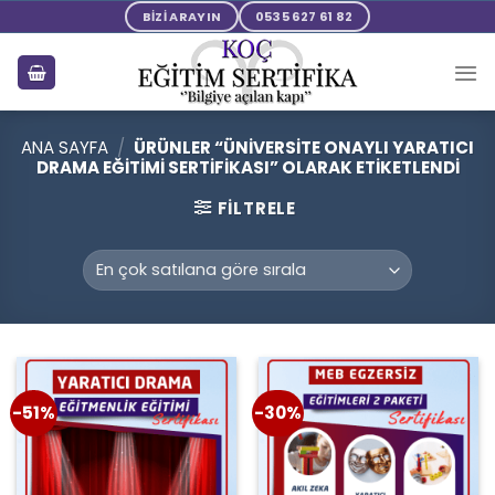
Skip
BİZİ ARAYIN
0535 627 61 82
to
content
ANA SAYFA
/
ÜRÜNLER “ÜNIVERSITE ONAYLI YARATICI
DRAMA EĞITIMI SERTIFIKASI” OLARAK ETIKETLENDI
FILTRELE
-51%
-30%