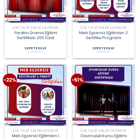
ÇOK TALEP EDILEN EĞITIMLER
ÇOK TALEP EDILEN EĞITIMLER
Yaratıcı Drama Eğitimi
Meb Egzersiz Eğitimleri 2
Sertifikası 200 Saat
Sertifika Programı
Orijinal
Şu
Orijinal
Şu
fiyat:
andaki
fiyat:
andaki
SEPETE EKLE
SEPETE EKLE
2.000,00 ₺.
fiyat:
2.800,00 ₺.
fiyat:
990,00 ₺.
1.950,00 ₺.
-22%
-51%
ÇOK TALEP EDILEN EĞITIMLER
ÇOK TALEP EDILEN EĞITIMLER
Meb Egzersiz Eğitimleri 1
Oyunculuk Kursu Eğitimi