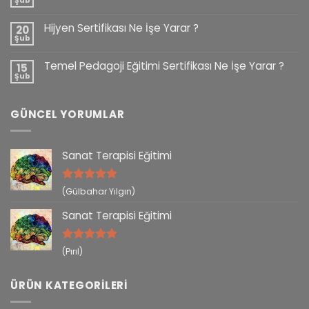
Şub
Hijyen Sertifikası Ne İşe Yarar ?
20
Şub
Temel Pedagoji Eğitimi Sertifikası Ne İşe Yarar ?
15
Şub
GÜNCEL YORUMLAR
Sanat Terapisi Eğitimi
5 üzerinden
(Gülbahar Yılgın)
5
oy aldı
Sanat Terapisi Eğitimi
5 üzerinden
(Pırıl)
5
oy aldı
ÜRÜN KATEGORILERI