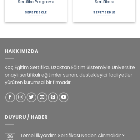
Sertifika Programı
Sertifikası
Orijinal
Şu
Orijinal
Şu
fiyat:
andaki
fiyat:
andaki
SEPETE EKLE
SEPETE EKLE
2.040,00 ₺.
fiyat:
2.000,00 ₺.
fiyat:
1.590,00 ₺.
990,00 ₺.
HAKKIMIZDA
Koç Eğitim Sertifika, Uzaktan Eğitim Sistemiyle Üniversite
onaylı sertifikalı eğitimler sunan, destekleyici faaliyetler
yürüten kurumsal bir firmadır.
DUYURU / HABER
Temel İlkyardım Sertifikası Neden Alınmalıdır ?
26