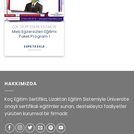
ÇOK TALEP EDILEN EĞITIMLER
Meb Egzersizleri Eğitimi
Paket Program 1
Orijinal
Şu
fiyat:
andaki
SEPETE EKLE
3.060,00 ₺.
fiyat:
2.385,00 ₺.
HAKKIMIZDA
Koç Eğitim Sertifika, Uzaktan Eğitim Sistemiyle Üniversite
onaylı sertifikalı eğitimler sunan, destekleyici faaliyetler
yürüten kurumsal bir firmadır.