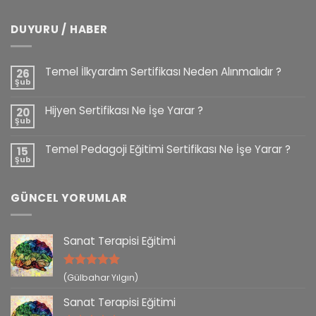
DUYURU / HABER
Temel İlkyardım Sertifikası Neden Alınmalıdır ?
26
Şub
Hijyen Sertifikası Ne İşe Yarar ?
20
Şub
Temel Pedagoji Eğitimi Sertifikası Ne İşe Yarar ?
15
Şub
GÜNCEL YORUMLAR
Sanat Terapisi Eğitimi
5 üzerinden
(Gülbahar Yılgın)
5
oy aldı
Sanat Terapisi Eğitimi