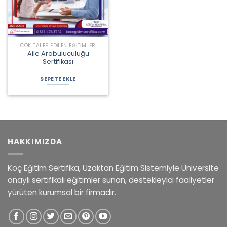
ÇOK TALEP EDILEN EĞITIMLER
Aile Arabuluculuğu
Sertifikası
Orijinal
Şu
fiyat:
andaki
SEPETE EKLE
3.600,00 ₺.
fiyat:
2.325,00 ₺.
HAKKIMIZDA
Koç Eğitim Sertifika, Uzaktan Eğitim Sistemiyle Üniversite
onaylı sertifikalı eğitimler sunan, destekleyici faaliyetler
yürüten kurumsal bir firmadır.