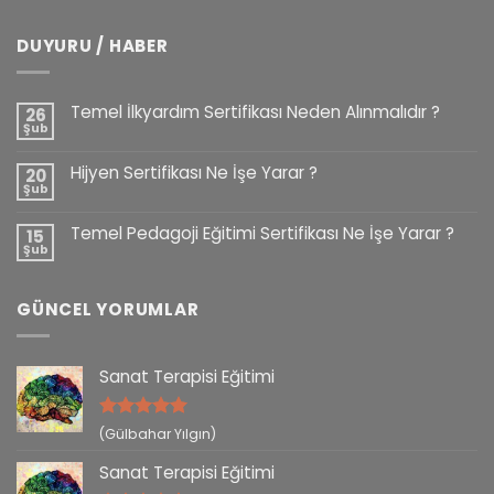
DUYURU / HABER
Temel İlkyardım Sertifikası Neden Alınmalıdır ?
26
Şub
Hijyen Sertifikası Ne İşe Yarar ?
20
Şub
Temel Pedagoji Eğitimi Sertifikası Ne İşe Yarar ?
15
Şub
GÜNCEL YORUMLAR
Sanat Terapisi Eğitimi
5 üzerinden
(Gülbahar Yılgın)
5
oy aldı
Sanat Terapisi Eğitimi