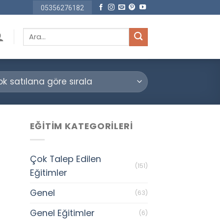
05356276182
Ara:
EĞITIM KATEGORILERI
Çok Talep Edilen
(151)
Eğitimler
Genel
(63)
Genel Eğitimler
(6)