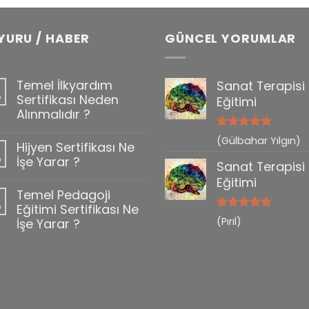
YURU / HABER
GÜNCEL YORUMLAR
Temel İlkyardım
Sanat Terapisi
b
Sertifikası Neden
Eğitimi
Alınmalıdır ?
5 üzerinden
(Gülbahar Yılgın)
Hijyen Sertifikası Ne
0
5
oy aldı
b
İşe Yarar ?
Sanat Terapisi
Eğitimi
Temel Pedagoji
b
Eğitimi Sertifikası Ne
5 üzerinden
(Pırıl)
İşe Yarar ?
5
oy aldı