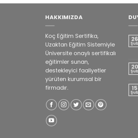
HAKKIMIZDA
DU
Koç Eğitim Sertifika,
26
Uzaktan Eğitim Sistemiyle
Şu
Üniversite onaylı sertifikalı
eğitimler sunan,
2
destekleyici faaliyetler
Şu
yürüten kurumsal bir
firmadır.
15
Şu