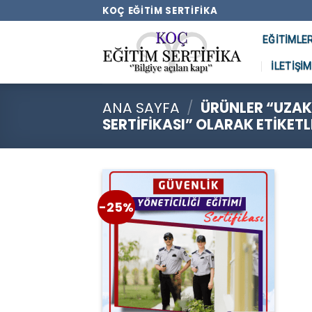
Skip
KOÇ EĞITIM SERTIFIKA
to
EĞITIMLE
content
İLETIŞIM
ANA SAYFA
/
ÜRÜNLER “UZAKT
SERTIFIKASI” OLARAK ETIKET
-25%