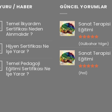
YURU / HABER
GÜNCEL YORUMLAR
Temel İlkyardım
Sanat Terapisi
b
Sertifikası Neden
Eğitimi
Alınmalıdır ?
5 üzerinden
(Gülbahar Yılgın)
Hijyen Sertifikası Ne
0
5
oy aldı
b
İşe Yarar ?
Sanat Terapisi
Eğitimi
Temel Pedagoji
b
Eğitimi Sertifikası Ne
5 üzerinden
(Pırıl)
İşe Yarar ?
5
oy aldı