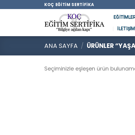
Skip
KOÇ EĞITIM SERTIFIKA
to
EĞITIMLE
content
İLETIŞIM
ANA SAYFA
/
ÜRÜNLER “YAŞAM
Seçiminizle eşleşen ürün bulunam