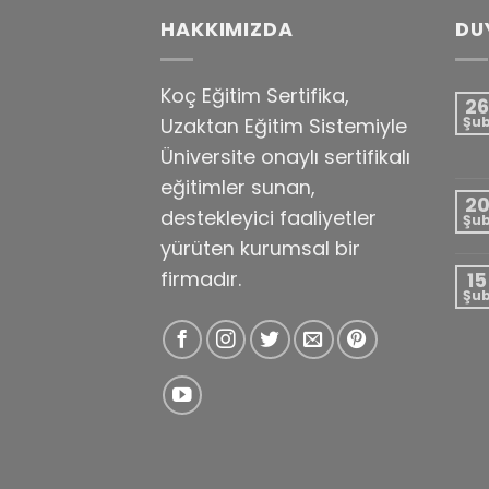
HAKKIMIZDA
DU
Koç Eğitim Sertifika,
26
Uzaktan Eğitim Sistemiyle
Şu
Üniversite onaylı sertifikalı
eğitimler sunan,
2
destekleyici faaliyetler
Şu
yürüten kurumsal bir
firmadır.
15
Şu