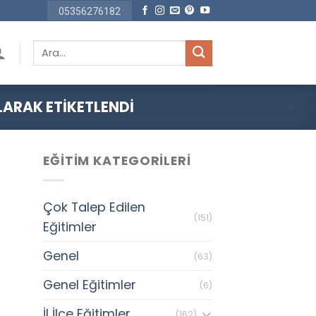
05356276182
Ara:
LARAK ETIKETLENDI
EĞITIM KATEGORILERI
Çok Talep Edilen
(151)
Eğitimler
Genel
(63)
Genel Eğitimler
(6)
İl İlçe Eğitimler
(162)