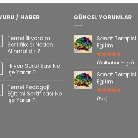
YURU / HABER
GÜNCEL YORUMLAR
Temel İlkyardım
Sanat Terapisi
b
Sertifikası Neden
Eğitimi
Alınmalıdır ?
5 üzerinden
(Gülbahar Yılgın)
Hijyen Sertifikası Ne
0
5
oy aldı
b
İşe Yarar ?
Sanat Terapisi
Eğitimi
Temel Pedagoji
b
Eğitimi Sertifikası Ne
5 üzerinden
(Pırıl)
İşe Yarar ?
5
oy aldı