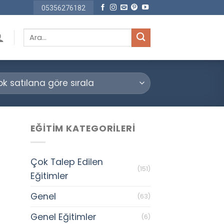
05356276182
Ara:
EĞITIM KATEGORILERI
Çok Talep Edilen
(151)
Eğitimler
Genel
(63)
Genel Eğitimler
(6)