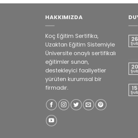
HAKKIMIZDA
DU
Koç Eğitim Sertifika,
26
Uzaktan Eğitim Sistemiyle
Şu
Üniversite onaylı sertifikalı
eğitimler sunan,
2
destekleyici faaliyetler
Şu
yürüten kurumsal bir
firmadır.
15
Şu