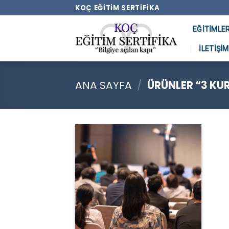
Skip
KOÇ EĞITIM SERTIFIKA
to
EĞITIMLE
content
İLETIŞIM
ANA SAYFA
/
ÜRÜNLER “3 KU