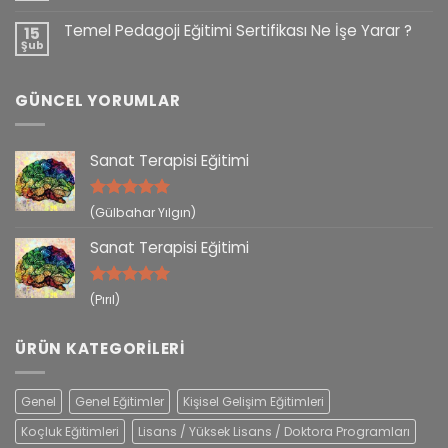
Temel Pedagoji Eğitimi Sertifikası Ne İşe Yarar ?
15
Şub
GÜNCEL YORUMLAR
Sanat Terapisi Eğitimi
5 üzerinden
(Gülbahar Yılgın)
5
oy aldı
Sanat Terapisi Eğitimi
5 üzerinden
(Pırıl)
5
oy aldı
ÜRÜN KATEGORILERI
Genel
Genel Eğitimler
Kişisel Gelişim Eğitimleri
Koçluk Eğitimleri
Lisans / Yüksek Lisans / Doktora Programları