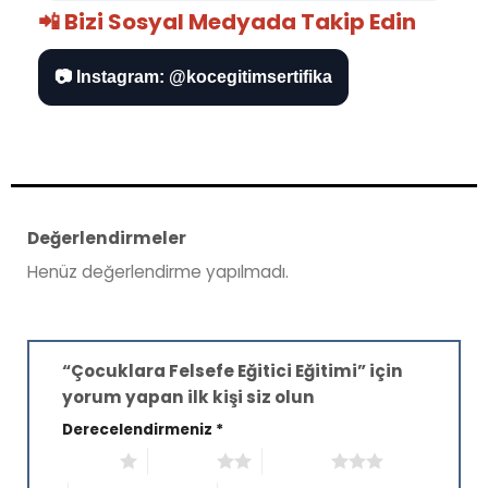
📲 Bizi Sosyal Medyada Takip Edin
📷 Instagram: @kocegitimsertifika
Değerlendirmeler
Henüz değerlendirme yapılmadı.
“Çocuklara Felsefe Eğitici Eğitimi” için
yorum yapan ilk kişi siz olun
Derecelendirmeniz
*
1/5 yıldız
2/5 yıldız
3/5 yıldız