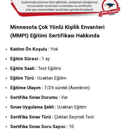
Minnesota Çok Yönlü Kişilik Envanteri
(MMPI) Eğitimi Sertifikası Hakkında
Katılım Ön Koşulu :
Yok
Eğitim Süresi :
1 ay
Eğitim Saati :
Test Eğitimi
Eğitim Türü :
Uzaktan Eğitim
Eğitime Ulaşım :
7/24 sürekli (Asenkron)
Sertifika Sınav Durumu :
Var
Sınav Uygulama Şekli :
Uzaktan Eğitim
Sertifika Sınav Türü :
Çoktan Seçmeli Test
Sertifika Sınav Soru Sayısı :
10