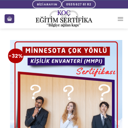
BİZİ ARAYIN
0535 627 61 82
-32%