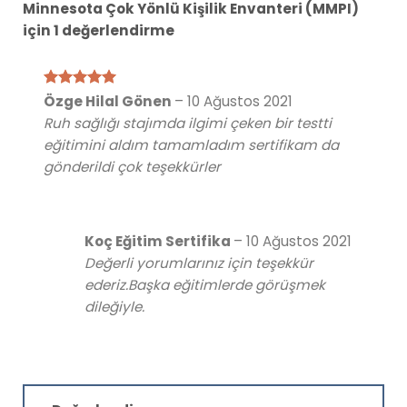
Minnesota Çok Yönlü Kişilik Envanteri (MMPI)
için 1 değerlendirme
5 üzerinden
Özge Hilal Gönen
–
10 Ağustos 2021
5
oy aldı
Ruh sağlığı stajımda ilgimi çeken bir testti
eğitimini aldım tamamladım sertifikam da
gönderildi çok teşekkürler
Koç Eğitim Sertifika
–
10 Ağustos 2021
Değerli yorumlarınız için teşekkür
ederiz.Başka eğitimlerde görüşmek
dileğiyle.