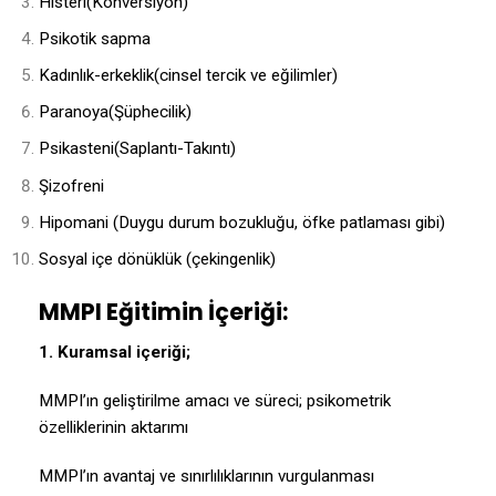
Histeri(Konversiyon)
Psikotik sapma
Kadınlık-erkeklik(cinsel tercik ve eğilimler)
Paranoya(Şüphecilik)
Psikasteni(Saplantı-Takıntı)
Şizofreni
Hipomani (Duygu durum bozukluğu, öfke patlaması gibi)
Sosyal içe dönüklük (çekingenlik)
MMPI Eğitimin İçeriği:
1. Kuramsal içeriği;
MMPI’ın geliştirilme amacı ve süreci; psikometrik
özelliklerinin aktarımı
MMPI’ın avantaj ve sınırlılıklarının vurgulanması