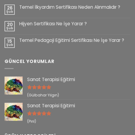
Temel İlkyardım Sertifikası Neden Alınmalıdır ?
26
Şub
Hijyen Sertifikası Ne İşe Yarar ?
20
Şub
Temel Pedagoji Eğitimi Sertifikası Ne İşe Yarar ?
15
Şub
GÜNCEL YORUMLAR
Sanat Terapisi Eğitimi
5 üzerinden
(Gülbahar Yılgın)
5
oy aldı
Sanat Terapisi Eğitimi
5 üzerinden
(Pırıl)
5
oy aldı