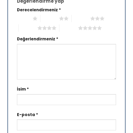
Değerlendirme yap
Derecelendirmeniz
*
1/5 yıldız
2/5 yıldız
3/5 yıldız
4/5 yıldız
5/5 yıldız
Değerlendirmeniz
*
İsim
*
E-posta
*