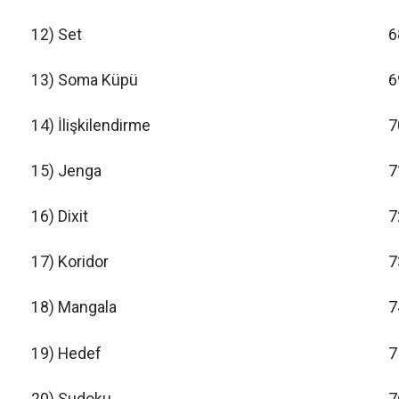
12) Set
6
13) Soma Küpü
6
14) İlişkilendirme
7
15) Jenga
7
16) Dixit
7
17) Koridor
7
18) Mangala
7
19) Hedef
7
20) Sudoku
7