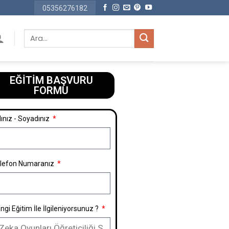
05356276182
EĞİTİM BAŞVURU
FORMU​
ınız - Soyadınız
lefon Numaranız
ngi Eğitim İle İlgileniyorsunuz ?