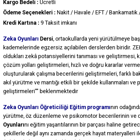
Kargo Bedeli :
Ücretli
Ödeme Seçenekleri :
Nakit / Havale / EFT / Bankamatik /
Kredi Kartına :
9 Taksit imkanı
Zeka
Oyunları
Dersi
, ortaokullarda yeni yürütülmeye ba
kademelerinde egzersiz açılabilen derslerden biridir. Z
oldukları zekâ potansiyellerini tanıması ve geliştirmesi, 
çözüm yolları geliştirmeleri, hızlı ve doğru kararlar ver
oluşturularak çalışma becerilerini geliştirmeleri, farklı b
akıl yürütme ve mantığı etkili bir şekilde kullanmaları 
geliştirmeleri”” beklenmektedir
Zeka
Oyunları Öğreticiliği Eğitim program
ı
nın odağında
yürütme, öz düzenleme ve psikomotor becerilerinin ve duy
Oyunları
nı eğitim yaşantılarının bir parçası haline getir
şekillerle değil aynı zamanda gerçek hayat materyalleri i