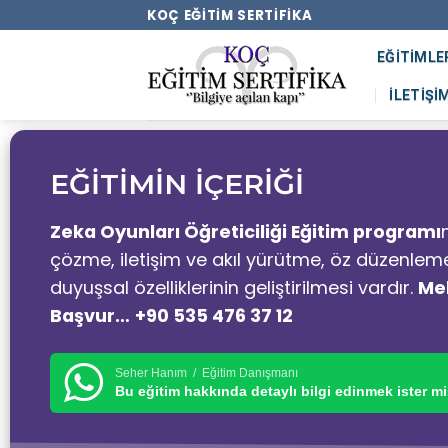
KOÇ EĞITIM SERTIFIKA
EĞITIMLE
İLETIŞI
EĞİTİMİN İÇERİĞİ
Zeka
Oyunları Öğreticiliği Eğitim programı
çözme, iletişim ve akıl yürütme, öz düzenlem
duyuşsal özelliklerinin geliştirilmesi vardır.
Meb
Başvur…
+90 535 476 37 12
Seher Hanım / Eğitim Danışmanı
Bu eğitim hakkında detaylı bilgi edinmek ister mi