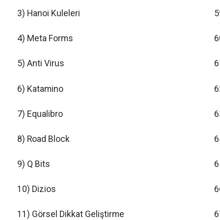
3) Hanoi Kuleleri
5
4) Meta Forms
6
5) Anti Virus
6
6) Katamino
6
7) Equalibro
6
8) Road Block
6
9) Q Bits
6
10) Dizios
6
11) Görsel Dikkat Geliştirme
6