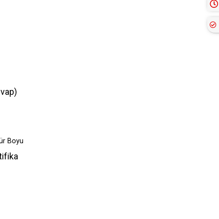
evap)
mür Boyu
ifika