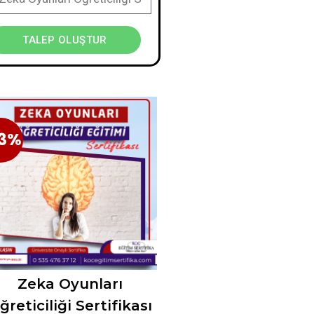
TALEP OLUŞTUR
3%
33%
Zeka Oyunları
ğreticiliği Sertifikası