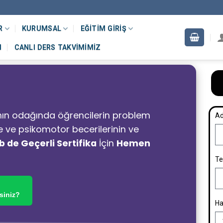
R
KURUMSAL
EĞITIM GIRIŞ
M
CANLI DERS TAKVIMIMIZ
nın odağında öğrencilerin problem
Ad
e ve psikomotor becerilerinin ve
 de Geçerli Sertifika
İçin
Hemen
Te
siniz?
Ha