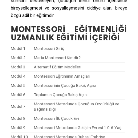
sürecini destekleyen, çocuğun kendi onuru içerisinde
bireyselleşmesi ve sosyalleşmesini ciddiye alan, bireye
özgü adil bir eğitimdir.
MONTESSORI EĞITMENLIĞI
UZMANLIK EĞITIMI İÇERIĞI
Modül 1
Montessori Giriş
Modül 2
Maria Montessori Kimdir?
Modül 3
Alternatif Eğitim Modelleri
Modül 4
Montessori Eğitiminin Amaçları
Modül 5
Montessorinin Çocuğa Bakış Açısı
Modül 6
Toplumun Çocuğa Bakış Açısı
Montessori Metodunda Çocuğun Özgürlüğü ve
Modül 7
Bağımsızlığı
Modül 8
Montessori İlk Çocuk Evi
Modül 9
Montessori Metodunda Gelişim Evresi 1 0-6 Yaş
Modül 10
Montessori Metodunda Ruhsal Embriyo