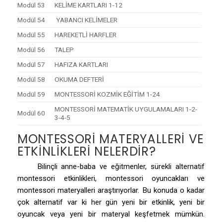
Modül 53
KELİME KARTLARI 1-12
Modül 54
YABANCI KELİMELER
Modül 55
HAREKETLİ HARFLER
Modül 56
TALEP
Modül 57
HAFIZA KARTLARI
Modül 58
OKUMA DEFTERİ
Modül 59
MONTESSORİ KOZMİK EĞİTİM 1-24
MONTESSORİ MATEMATİK UYGULAMALARI 1-2-
Modül 60
3-4-5
MONTESSORI MATERYALLERI VE
ETKINLIKLERI NELERDIR?
Bilinçli anne-baba ve eğitmenler, sürekli alternatif
montessori etkinlikleri, montessori oyuncakları ve
montessori materyalleri araştırıyorlar. Bu konuda o kadar
çok alternatif var ki her gün yeni bir etkinlik, yeni bir
oyuncak veya yeni bir materyal keşfetmek mümkün.