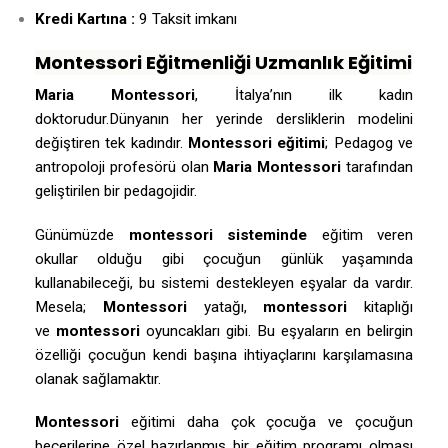
Kredi Kartına :
9 Taksit imkanı
Montessori Eğitmenliği Uzmanlık Eğitimi
Maria Montessori
, İtalya’nın ilk kadın
doktorudur.Dünyanın her yerinde dersliklerin modelini
değiştiren tek kadındır.
Montessori eğitimi
; Pedagog ve
antropoloji profesörü olan
Maria Montessori
tarafından
geliştirilen bir pedagojidir.
Günümüzde
montessori sisteminde
eğitim veren
okullar olduğu gibi çocuğun günlük yaşamında
kullanabileceği, bu sistemi destekleyen eşyalar da vardır.
Mesela;
Montessori
yatağı,
montessori
kitaplığı
ve
montessori
oyuncakları gibi. Bu eşyaların en belirgin
özelliği çocuğun kendi başına ihtiyaçlarını karşılamasına
olanak sağlamaktır.
Montessori
eğitimi daha çok çocuğa ve çocuğun
becerilerine özel hazırlanmış bir eğitim programı olması