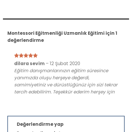
Montessori Eğitmenliği Uzmanlık Eğitimi
için 1
değerlendirme
5 üzerinden
dilara sevim
–
12 Şubat 2020
5
oy aldı
Eğitim danışmanlarınızın eğitim süresince
yanımızda oluşu herşeye değerdi,
samimiyetiniz ve dürüstlüğünüz için sizi tekrar
tercih edebilirim. Teşekkür ederim herşey için
Değerlendirme yap