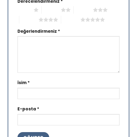
Derecelendirmeniz
*
1/5 yıldız
2/5 yıldız
3/5 yıldız
4/5 yıldız
5/5 yıldız
Değerlendirmeniz
*
İsim
*
E-posta
*