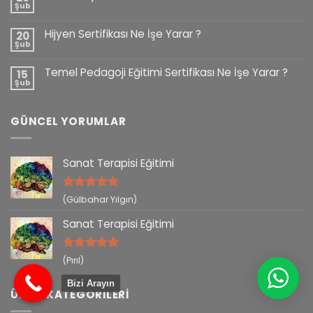
Şub
Hijyen Sertifikası Ne İşe Yarar ?
20
Şub
Temel Pedagoji Eğitimi Sertifikası Ne İşe Yarar ?
15
Şub
GÜNCEL YORUMLAR
Sanat Terapisi Eğitimi
5 üzerinden
(Gülbahar Yılgın)
5
oy aldı
Sanat Terapisi Eğitimi
5 üzerinden
(Pırıl)
5
oy aldı
Bizi Arayın
ÜRÜN KATEGORILERI