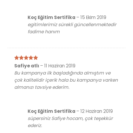
Koç Eğitim Sertifika
–
15 Ekim 2019
egitimlerimiz sürekli güncellenmektedir
fadime hanım
5 üzerinden
Safiye atlı
–
11 Haziran 2019
5
oy aldı
Bu kampanya ilk başladığında almıştım ve
çok kalitelidir içerik hala bu kampanya varken
almanızı tavsiye ederim.
Koç Eğitim Sertifika
–
12 Haziran 2019
süpersiniz Safiye hocam, çok teşekkür
ederiz.