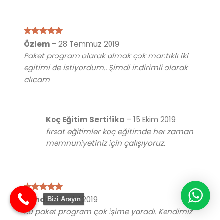
5 üzerinden
Özlem
–
28 Temmuz 2019
5
oy aldı
Paket program olarak almak çok mantıklı iki
egitimi de istiyordum.. Şimdi indirimli olarak
alıcam
Koç Eğitim Sertifika
–
15 Ekim 2019
fırsat eğitimler koç eğitimde her zaman
memnuniyetiniz için çalışıyoruz.
5 üzerinden
Hande
–
9 Eylül 2019
Bizi Arayın
5
oy aldı
Bu paket program çok işime yaradı. Kendimiz