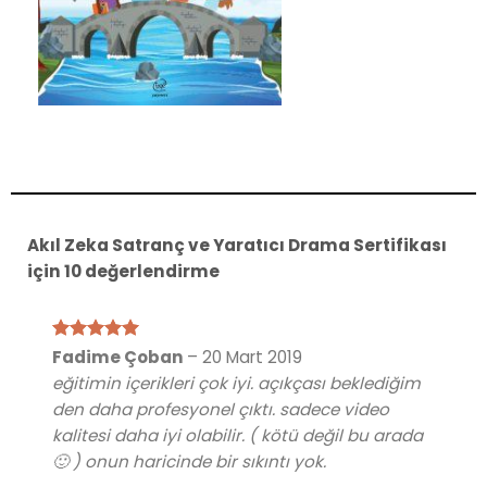
Akıl Zeka Satranç ve Yaratıcı Drama Sertifikası
için 10 değerlendirme
5 üzerinden
Fadime Çoban
–
20 Mart 2019
5
oy aldı
eğitimin içerikleri çok iyi. açıkçası beklediğim
den daha profesyonel çıktı. sadece video
kalitesi daha iyi olabilir. ( kötü değil bu arada
🙂 ) onun haricinde bir sıkıntı yok.