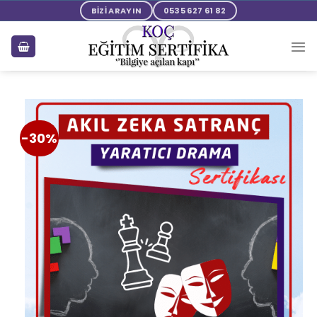
BİZİ ARAYIN
0535 627 61 82
-30%